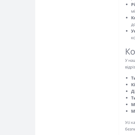
Р
м
К
д
У
к
Ко
У наш
відрі
Т
К
Д
Т
М
М
Усі к
безп