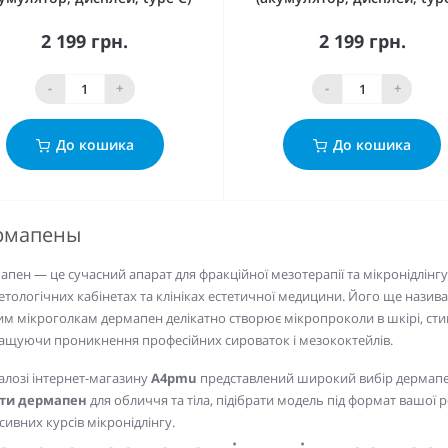
2 199 грн.
2 199 грн.
-
+
-
+
До кошика
До кошика
рмапены
пен — це сучасний апарат для фракційної мезотерапії та мікронідлінгу
етологічних кабінетах та клініках естетичної медицини. Його ще наз
им мікроголкам дермапен делікатно створює мікропроколи в шкірі, ст
ащуючи проникнення професійних сироваток і мезококтейлів.
алозі інтернет-магазину
A4pmu
представлений широкий вибір дермапен
ти дермапен
для обличчя та тіла, підібрати модель під формат вашої 
сивних курсів мікронідлінгу.