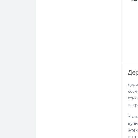
Де
Дерма
косм
тонк
покр
У кат
купи
інтен