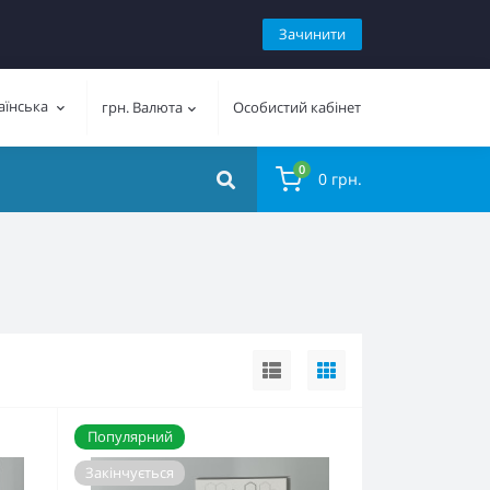
Зачинити
аїнська
грн.
Валюта
Особистий кабінет
0
0 грн.
Популярний
Закінчується