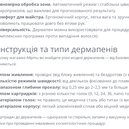
івномірна обробка зони.
Автоматичний режим і стабільна швид
ікропроколів, що важливо для прогнозованого результату.
омфорт для майстра.
Ергономічний корпус, легка вага та зруч
озволяють працювати довго без втоми рук.
ніверсальність.
Дермапен можна використовувати для процедур п
омплексних програмах проти випадіння волосся).
нструкція та типи дермапенів
ому магазині A4pmu ви знайдете різні моделі дермапенів — від базови
зняються:
ипом живлення:
провідні (від блоку живлення) та бездротові (
ількістю режимів швидкості:
від декількох фіксованих до плав
іапазоном глибини проколу:
від 0,25 мм до 2–2,5 мм та більше 
ипом картриджів:
з різною кількістю голок (9, 12, 24, 36, nano т
атеріалом голок:
як правило, це медична сталь або титан із вис
атеріалом корпусу:
легкий алюмінієвий сплав або міцний мед
артриджі до дермапенів — одноразові та стерильні, запаяні у вакуумну
еки при проведенні інвазивних косметологічних процедур.