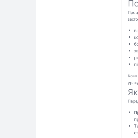
По
Проц
засто
в
к
б
з
р
п
Конкр
урах
Як
Пере
П
п
Т
с