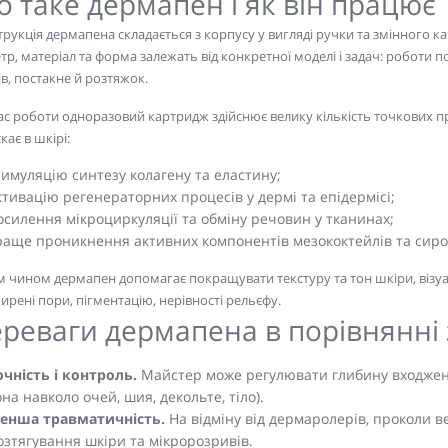
 таке дермапен і як він працює
рукція дермапена складається з корпусу у вигляді ручки та змінного ка
тр, матеріал та форма залежать від конкретної моделі і задач: роботи п
в, постакне й розтяжок.
ас роботи одноразовий картридж здійснює велику кількість точкових п
кає в шкірі:
тимуляцію синтезу колагену та еластину;
ктивацію регенераторних процесів у дермі та епідермісі;
осилення мікроциркуляції та обміну речовин у тканинах;
раще проникнення активних компонентів мезококтейлів та сиро
м чином дермапен допомагає покращувати текстуру та тон шкіри, візу
рені пори, пігментацію, нерівності рельєфу.
реваги дермапена в порівнянні
очність і контроль.
Майстер може регулювати глибину входження
она навколо очей, шия, декольте, тіло).
енша травматичність.
На відміну від дермаролерів, проколи в
озтягування шкіри та мікророзривів.