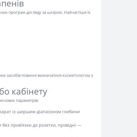
пенів
их програм догляду за шкірою. Найчастіше їх
йних засобів повинні визначатися косметологом з
бо кабінету
ключових параметрів:
 апарат із ширшим діапазоном глибини
 без прив’язки до розетки, провідні —