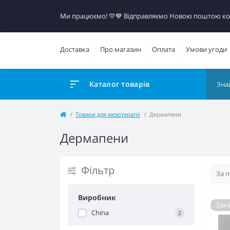
Ми працюємо! 💛​💙 Відправляємо Новою поштою к
Доставка
Про магазин
Оплата
Умови угоди
Каталог товарів
Товари для мезотерапії
Дермапени
Дермапени
Фільтр
Виробник
Закі
China
2