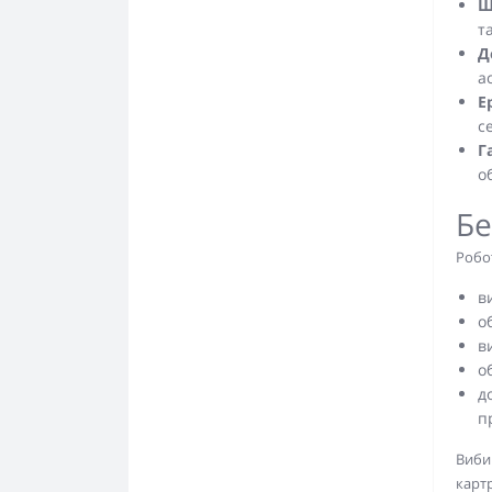
Ш
т
Д
а
Е
с
Г
о
Бе
Робо
в
о
в
о
д
п
Виби
картр