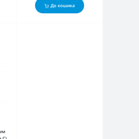
До кошика
 мм
 C)