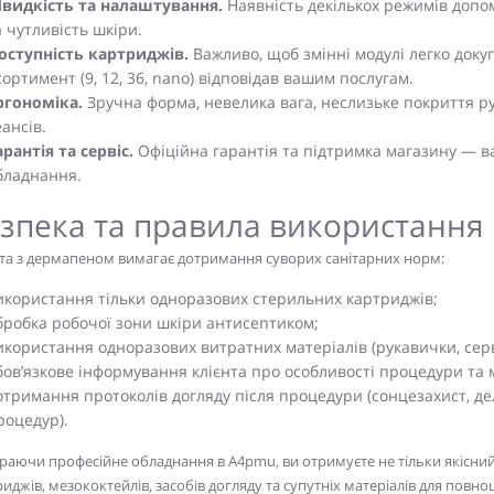
видкість та налаштування.
Наявність декількох режимів допом
а чутливість шкіри.
оступність картриджів.
Важливо, щоб змінні модулі легко докупо
сортимент (9, 12, 36, nano) відповідав вашим послугам.
ргономіка.
Зручна форма, невелика вага, неслизьке покриття р
еансів.
арантія та сервіс.
Офіційна гарантія та підтримка магазину — 
бладнання.
зпека та правила використання
та з дермапеном вимагає дотримання суворих санітарних норм:
икористання тільки одноразових стерильних картриджів;
бробка робочої зони шкіри антисептиком;
икористання одноразових витратних матеріалів (рукавички, сер
бов’язкове інформування клієнта про особливості процедури та м
отримання протоколів догляду після процедури (сонцезахист, дел
роцедур).
раючи професійне обладнання в A4pmu, ви отримуєте не тільки якісни
иджів, мезококтейлів, засобів догляду та супутніх матеріалів для повн