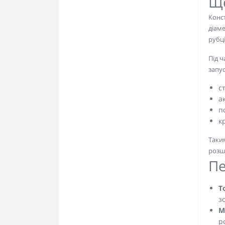
Що
Конст
діаме
рубці
Під ч
запус
с
а
п
к
Таки
розши
Пе
Т
з
М
р