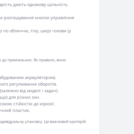
кість дають однакову щільність
не розташування кнопок управління
о обличчю, тілу, шкірі голови (у
х до преміальних. Як правило, вони
з вбудованим акумулятором).
ного регулювання оборотів.
(залежно від моделі і задач).
ощо) для різних зон.
окою стійкістю до корозії.
ичний пластик.
 індивідуальну упаковку. Це важливий критерій