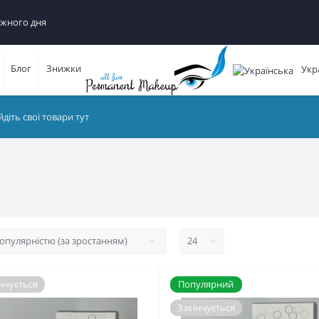
ожного дня
Блог
Знижки
Укр
нчується
Популярний
Закінчується