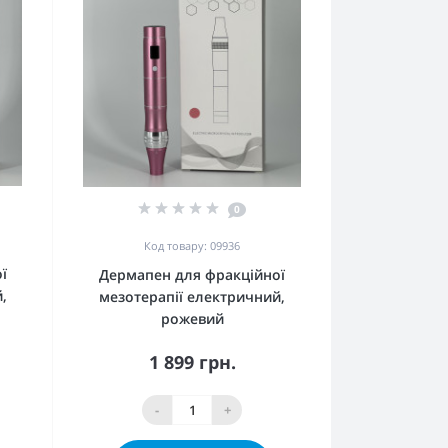
0
Код товару: 09936
ї
Дермапен для фракційної
,
мезотерапії електричний,
рожевий
1 899 грн.
-
+