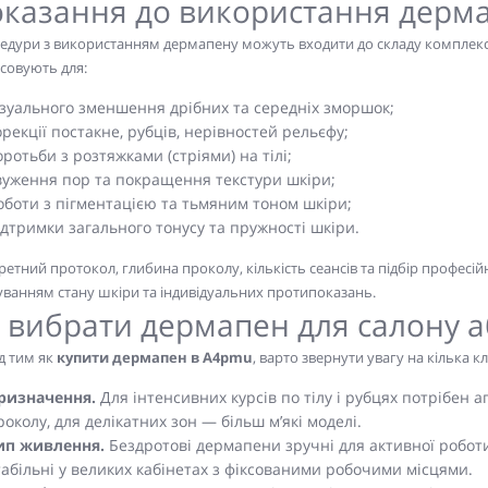
казання до використання дерма
едури з використанням дермапену можуть входити до складу комплексн
совують для:
ізуального зменшення дрібних та середніх зморшок;
орекції постакне, рубців, нерівностей рельєфу;
оротьби з розтяжками (стріями) на тілі;
вуження пор та покращення текстури шкіри;
оботи з пігментацією та тьмяним тоном шкіри;
ідтримки загального тонусу та пружності шкіри.
етний протокол, глибина проколу, кількість сеансів та підбір професі
уванням стану шкіри та індивідуальних протипоказань.
 вибрати дермапен для салону а
д тим як
купити дермапен в A4pmu
, варто звернути увагу на кілька 
ризначення.
Для інтенсивних курсів по тілу і рубцях потрібен
роколу, для делікатних зон — більш м’які моделі.
ип живлення.
Бездротові дермапени зручні для активної роботи
табільні у великих кабінетах з фіксованими робочими місцями.