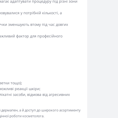
агає адаптувати процедуру під різні зони
вувалися у потрібній кількості, а
учки зменшують втому під час довгих
важливий фактор для професійного
ветки тощо);
ожливі реакції шкіри;
ікатні засоби, відмова від агресивних
й дермапен, а й доступ до широкого асортименту
оцінної роботи косметолога.