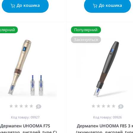
До кошика
До кошика
улярний
Популярний
Закінчується
0
0
Код товару: 09927
Код товару: 09926
Дермапен UHOOMA F7S
Дермапен UHOOMA F8S 3
кумулятор, дисплей, type C)
(акумулятор, дисплей, type