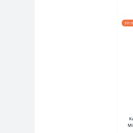
Хіт 
К
Mi