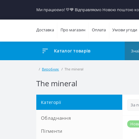
Ми працюємо! 💛​💙 Відправляємо Новою поштою кож
Доставка
Про магазин
Оплата
Умови угоди
Каталог товарів
Виробник
The mineral
The mineral
Категорії
Обладнання
Нов
Пігменти
Машинки