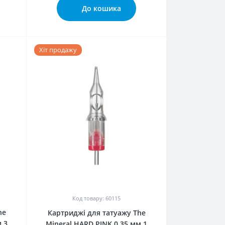
До кошика
Хіт продажу
0
Код товару: 60115
he
Картриджі для татуажу The
 3
Mineral HARD PINK 0.35 мм 1