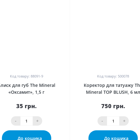
0
0
Код товару: 88091-9
Код товару: 500078
Блиск для губ The Mineral
Коректор для татуажу Th
«Оксамит», 1,5 г
Mineral TOP BLUSH, 6 м
35 грн.
750 грн.
-
+
-
+
До кошика
До кошика