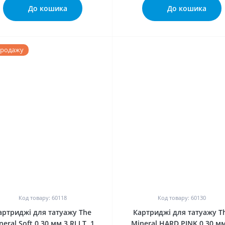
До кошика
До кошика
продажу
0
0
Код товару: 60118
Код товару: 60130
артриджі для татуажу The
Картриджі для татуажу T
neral Soft 0.30 мм 3 RLLT, 1
Mineral HARD PINK 0.30 мм