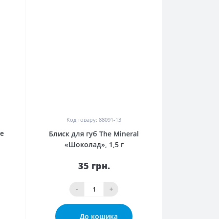
0
Код товару: 88091-13
e
Блиск для губ The Mineral
л
«Шоколад», 1,5 г
35 грн.
-
+
До кошика