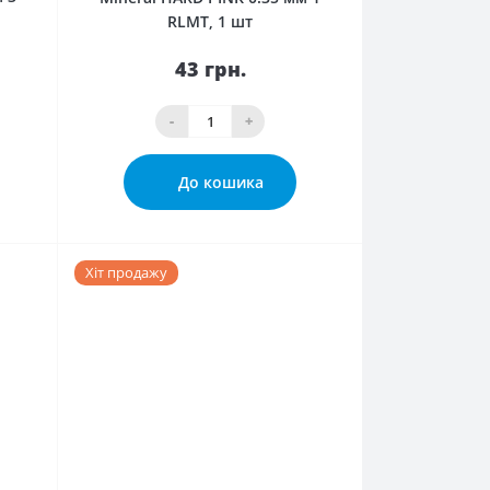
RLMT, 1 шт
43 грн.
-
+
До кошика
Хіт продажу