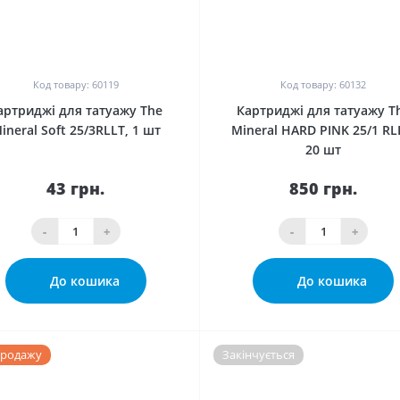
0
0
Код товару: 60119
Код товару: 60132
артриджі для татуажу The
Картриджі для татуажу T
ineral Soft 25/3RLLT, 1 шт
Mineral HARD PINK 25/1 RL
20 шт
43 грн.
850 грн.
-
+
-
+
До кошика
До кошика
продажу
Закінчується