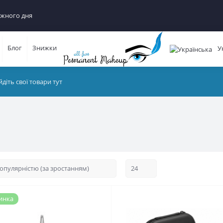
ного дня
Блог
Знижки
Ук
инка