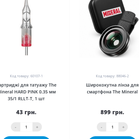
0
0
Код товару: 60107-1
Код товару: 88046-2
артриджі для татуажу The
Ширококутна лінза для
ineral HARD PINK 0.35 мм
смартфона The Mineral
35/1 RLLT-T, 1 шт
43 грн.
899 грн.
-
+
-
+