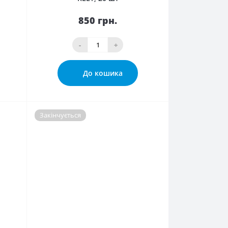
850 грн.
-
+
До кошика
Закінчується