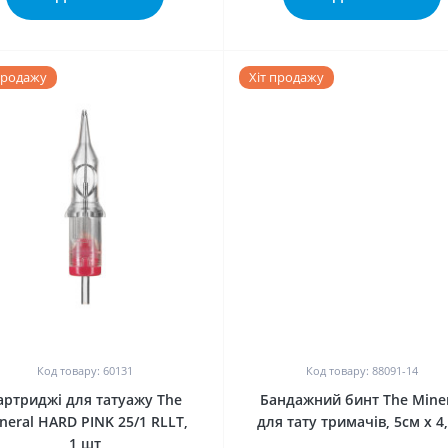
продажу
Хіт продажу
0
0
Код товару: 60131
Код товару: 88091-14
артриджі для татуажу The
Бандажний бинт The Miner
neral HARD PINK 25/1 RLLT,
для тату тримачів, 5см х 4
1 шт