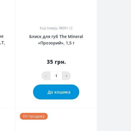
0
Код товару: 88091-12
he
Блиск для губ The Mineral
LT,
«Прозорий», 1,5 г
35 грн.
-
+
До кошика
Хіт продажу