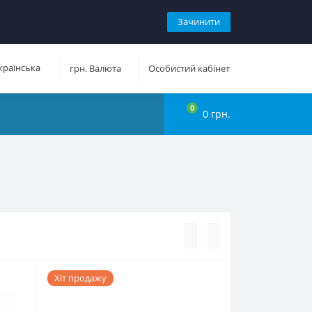
Зачинити
раїнська
грн.
Валюта
Особистий кабінет
0
0 грн.
Хіт продажу