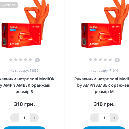
нчується
0
0
Код товару: 71050
Код товару: 71049
кавички нетрилові MediOk
Рукавички нетрилові Med
y AMPri AMBER оранжеві,
by AMPri AMBER оранжев
розмір S
розмір M
310 грн.
310 грн.
-
+
-
+