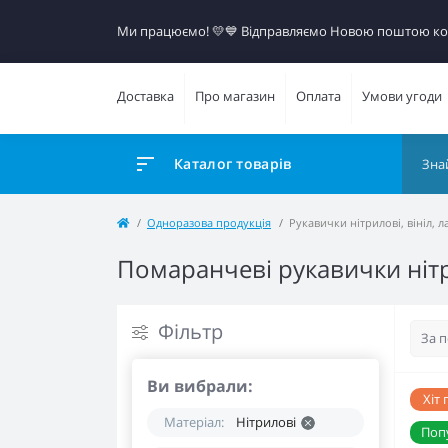
Ми працюємо! 💛​💙 Відправляємо Новою поштою к
Доставка
Про магазин
Оплата
Умови угоди
Каталог товарів
Одноразова продукція
Рукавички нітрилові, вініл, л
Помаранчеві рукавички ніт
Фільтр
Ви вибрали:
Хіт
Матеріал:
Нітрилові
Поп