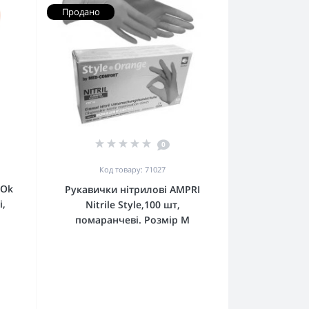
Продано
0
Код товару: 71027
iOk
Рукавички нітрилові AMPRI
і,
Nitrile Style,100 шт,
помаранчеві. Розмір М