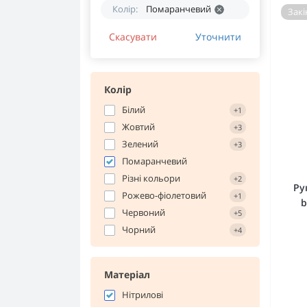
Колір:
Помаранчевий
Закі
Скасувати
Уточнити
Колір
Білий
+1
Жовтий
+3
Зелений
+3
Помаранчевий
Різні кольори
+2
Ру
Рожево-фіолетовий
+1
b
Червоний
+5
Чорний
+4
Матеріал
Нітрилові