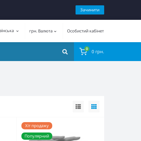
Зачинити
аїнська
грн.
Валюта
Особистий кабінет
0
0 грн.
Хіт продажу
Популярний