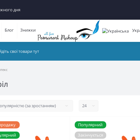
ожного дня
Блог
Знижки
Укр
атекс
ріл
 продажу
Популярний
улярний
Закінчується