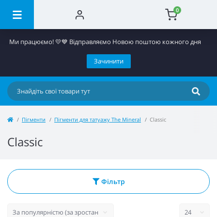
0
Ми працюємо! 💛​💙 Відправляємо Новою поштою кожного дня
Зачинити
Пігменти
Пігменти для татуажу The Mineral
Classic
Classic
Фільтр