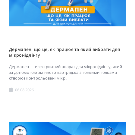
Дермапен: що це, як працює та який вибрати для
мікронідлінгу
Дермапен — електричний апарат для мікронідлінгу, який
за допомогою змінного картриджа з тонкими голками
створює контрольовані мікр..
06.08.2026