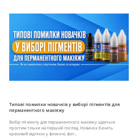
Типові помилки новачків у виборі пігментів для
перманентного макіяжу
Вибір пігменту для перманентного макіяжу здається
простим тільки на перший погляд. Новачок бачить
красивий відтінок у флаконі, фот..