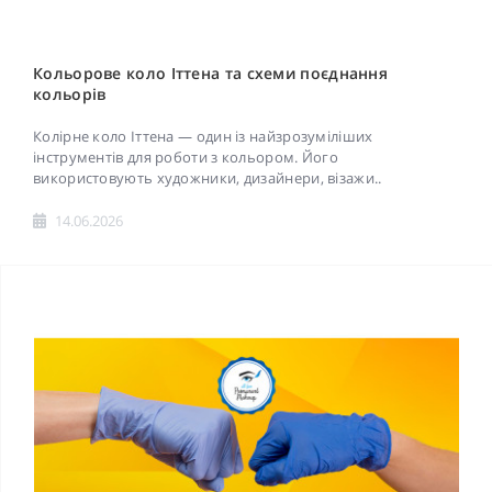
Кольорове коло Іттена та схеми поєднання
кольорів
Колірне коло Іттена — один із найзрозуміліших
інструментів для роботи з кольором. Його
використовують художники, дизайнери, візажи..
14.06.2026