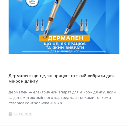
Дермапен: що це, як працює та який вибрати для
мікронідлінгу
Дермапен — електричний апарат для мікронідлінгу, який
за допомогою змінного картриджа з тонкими голками
створює контрольовані мікр..
06.08.2026