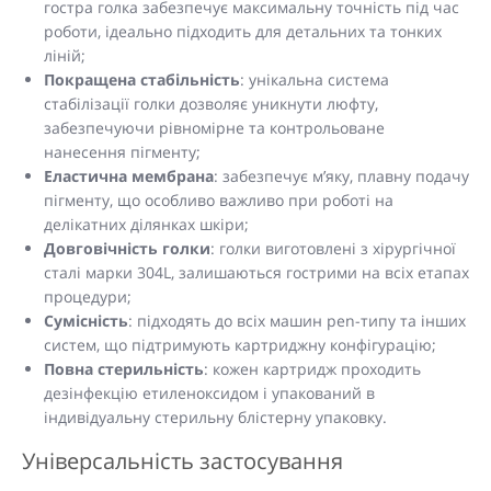
гостра голка забезпечує максимальну точність під час
роботи, ідеально підходить для детальних та тонких
ліній;
Покращена стабільність
: унікальна система
стабілізації голки дозволяє уникнути люфту,
забезпечуючи рівномірне та контрольоване
нанесення пігменту;
Еластична мембрана
: забезпечує м’яку, плавну подачу
пігменту, що особливо важливо при роботі на
делікатних ділянках шкіри;
Довговічність голки
: голки виготовлені з хірургічної
сталі марки 304L, залишаються гострими на всіх етапах
процедури;
Сумісність
: підходять до всіх машин pen-типу та інших
систем, що підтримують картриджну конфігурацію;
Повна стерильність
: кожен картридж проходить
дезінфекцію етиленоксидом і упакований в
індивідуальну стерильну блістерну упаковку.
Універсальність застосування