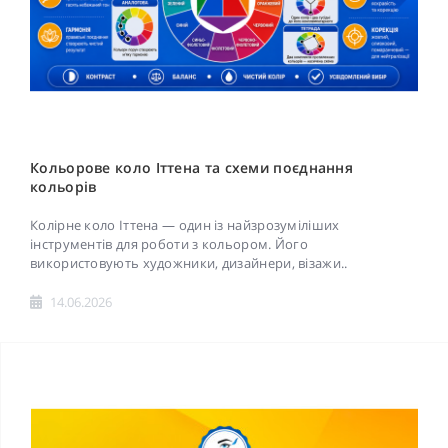
Кольорове коло Іттена та схеми поєднання
кольорів
Колірне коло Іттена — один із найзрозуміліших
інструментів для роботи з кольором. Його
використовують художники, дизайнери, візажи..
14.06.2026