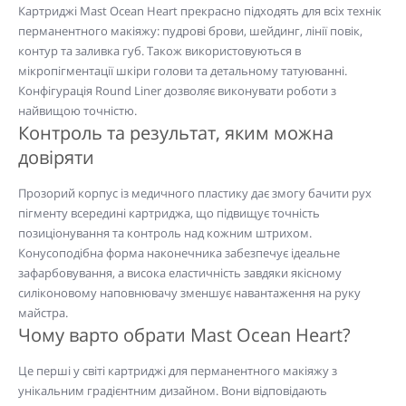
Картриджі Mast Ocean Heart прекрасно підходять для всіх технік
перманентного макіяжу: пудрові брови, шейдинг, лінії повік,
контур та заливка губ. Також використовуються в
мікропігментації шкіри голови та детальному татуюванні.
Конфігурація Round Liner дозволяє виконувати роботи з
найвищою точністю.
Контроль та результат, яким можна
довіряти
Прозорий корпус із медичного пластику дає змогу бачити рух
пігменту всередині картриджа, що підвищує точність
позиціонування та контроль над кожним штрихом.
Конусоподібна форма наконечника забезпечує ідеальне
зафарбовування, а висока еластичність завдяки якісному
силіконовому наповнювачу зменшує навантаження на руку
майстра.
Чому варто обрати Mast Ocean Heart?
Це перші у світі картриджі для перманентного макіяжу з
унікальним градієнтним дизайном. Вони відповідають