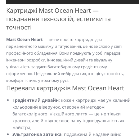
Картриджі Mast Ocean Heart —
поєднання технологій, естетики та
точності
Mast Ocean Heart
— це не просто картриджі для
перманентного макіяжу й татуювання, це нове слово у світі
професійного обладнання. Вони поєднують у собі передові
інженерні розробки, інноваційний дизайн та візуальну
унікальність завдяки багатобарвному градієнтному
оформленню. Це ідеальний вибір для тих, хто цінує точність,
комфорт і стиль у кожному русі.
Переваги картриджів Mast Ocean Heart
Градієнтний дизайн
: кожен картридж має унікальний
кольоровий візерунок, створений методом
багатоколірного ін'єкційного лиття — це не тільки
красиво, але й підкреслює вашу індивідуальність як
майстра;
Ультратонка заточка
: подовжена й надзвичайно