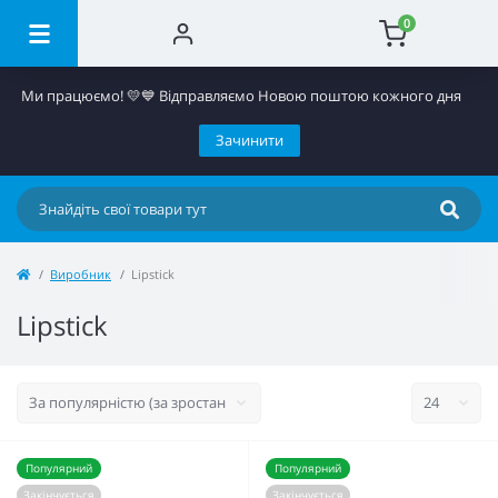
0
Ми працюємо! 💛​💙 Відправляємо Новою поштою кожного дня
Зачинити
Виробник
Lipstick
Lipstick
Популярний
Популярний
Закінчується
Закінчується