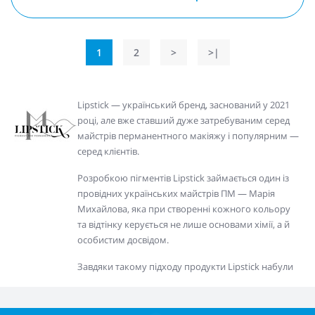
1
2
>
>|
Lipstick — український бренд, заснований у 2021
році, але вже ставший дуже затребуваним серед
майстрів перманентного макіяжу і популярним —
серед клієнтів.
Розробкою пігментів Lipstick займається один із
провідних українських майстрів ПМ — Марія
Михайлова, яка при створенні кожного кольору
та відтінку керується не лише основами хімії, а й
особистим досвідом.
Завдяки такому підходу продукти Lipstick набули
заслуженої репутації пігментів, за допомогою яких
можна створювати стійкий, безпечний
перманентний макіяж у найширшій гамі — від