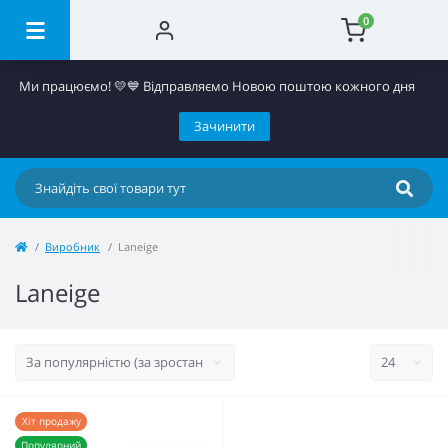
0
Ми працюємо! 💛​💙 Відправляємо Новою поштою кожного дня
Зачинити
Виробник
Laneige
Laneige
Хіт продажу
Популярний