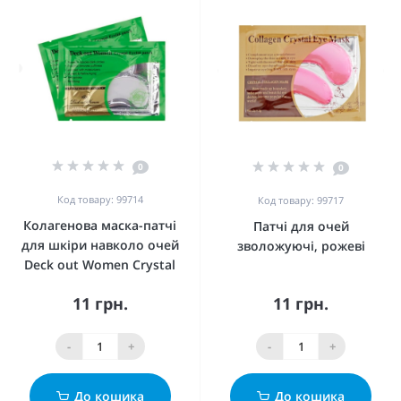
0
0
Код товару: 99714
Код товару: 99717
Колагенова маска-патчі
Патчі для очей
для шкіри навколо очей
зволожуючі, рожеві
Deck out Women Crystal
11 грн.
11 грн.
-
+
-
+
До кошика
До кошика