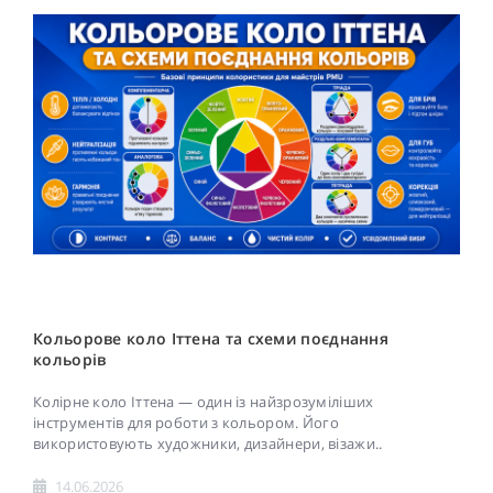
Кольорове коло Іттена та схеми поєднання
кольорів
Колірне коло Іттена — один із найзрозуміліших
інструментів для роботи з кольором. Його
використовують художники, дизайнери, візажи..
14.06.2026