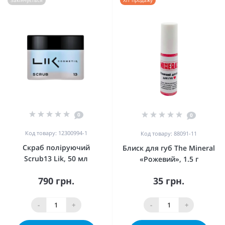
Закінчується
Хіт продажу
0
0
Код товару: 12300994-1
Код товару: 88091-11
Скраб поліруючий
Блиск для губ The Mineral
Scrub13 Lik, 50 мл
«Рожевий», 1.5 г
790 грн.
35 грн.
-
+
-
+