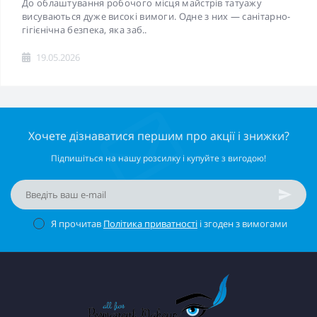
До облаштування робочого місця майстрів татуажу
висуваються дуже високі вимоги. Одне з них — санітарно-
гігієнічна безпека, яка заб..
19.05.2026
Хочете дізнаватися першим про акції і знижки?
Підпишіться на нашу розсилку і купуйте з вигодою!
Я прочитав
Політика приватності
і згоден з вимогами