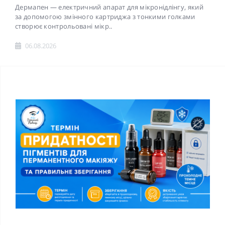
Дермапен — електричний апарат для мікронідлінгу, який
за допомогою змінного картриджа з тонкими голками
створює контрольовані мікр..
06.08.2026