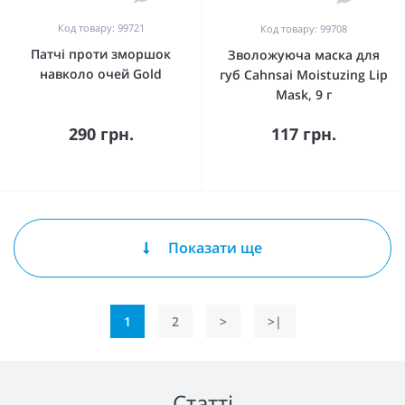
Код товару: 99721
Код товару: 99708
Патчі проти зморшок
Зволожуюча маска для
навколо очей Gold
губ Cahnsai Moistuzing Lip
Mask, 9 г
290 грн.
117 грн.
Показати ще
1
2
>
>|
Статті