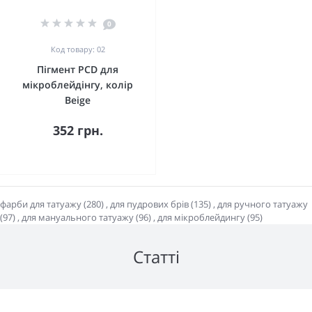
0
Код товару: 02
Пігмент PCD для
мікроблейдінгу, колір
Beige
352 грн.
фарби для татуажу (280)
,
для пудрових брів (135)
,
для ручного татуажу
(97)
,
для мануального татуажу (96)
,
для мікроблейдингу (95)
Статті