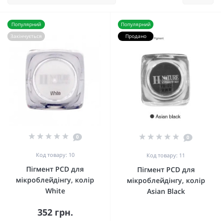
Популярний
Популярний
Закінчується
Продано
0
0
Код товару: 10
Код товару: 11
Пігмент PCD для
Пігмент PCD для
мікроблейдінгу, колір
мікроблейдінгу, колір
White
Asian Black
352 грн.