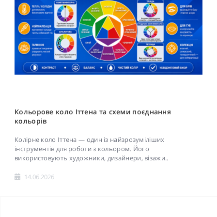
Кольорове коло Іттена та схеми поєднання
кольорів
Колірне коло Іттена — один із найзрозуміліших
інструментів для роботи з кольором. Його
використовують художники, дизайнери, візажи..
14.06.2026