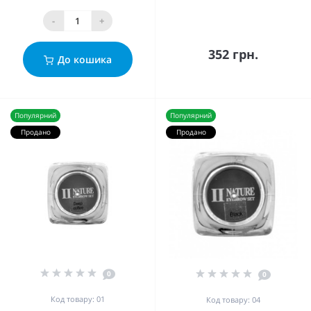
-
+
352 грн.
До кошика
Популярний
Популярний
Продано
Продано
0
0
Код товару: 01
Код товару: 04