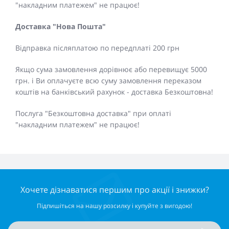
"накладним платежем" не працює!
Доставка "Нова Пошта"
Відправка післяплатою по передплаті 200 грн
Якщо сума замовлення дорівнює або перевищує 5000
грн. і Ви оплачуєте всю суму замовлення переказом
коштів на банківський рахунок - доставка Безкоштовна!
Послуга "Безкоштовна доставка" при оплаті
"накладним платежем" не працює!
Хочете дізнаватися першим про акції і знижки?
Підпишіться на нашу розсилку і купуйте з вигодою!