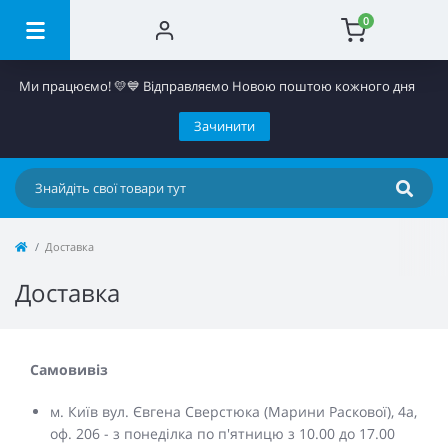
0
Ми працюємо! 💛​💙 Відправляємо Новою поштою кожного дня
Зачинити
Доставка
Доставка
Самовивіз
м. Київ вул. Євгена Сверстюка (Марини Раскової), 4а,
оф. 206 - з понеділка по п'ятницю з 10.00 до 17.00