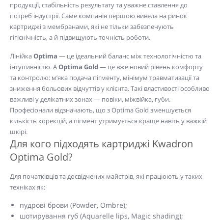
продукції, стабільність результату та уважне ставлення до
потреб індустрії. Саме компанія першою вивела на ринок
картриджі з мембранами, які не тільки забезпечують
гігієнічність, а й підвищують точність роботи.
Лінійка
Optima
— це ідеальний баланс між технологічністю та
інтуїтивністю. А
Optima Gold
— це вже новий рівень комфорту
та контролю: м’яка подача пігменту, мінімум травматизації та
зниження больових відчуттів у клієнта. Такі властивості особливо
важливі у делікатних зонах — повіки, міжвійка, губи.
Професіонали відзначають, що з Optima Gold зменшується
кількість корекцій, а пігмент утримується краще навіть у важкій
шкірі.
Для кого підходять картриджі Kwadron
Optima Gold?
Для початківців та досвідчених майстрів, які працюють у таких
техніках як:
пудрові брови (Powder, Ombre);
шотирування губ (Aquarelle lips, Magic shading);