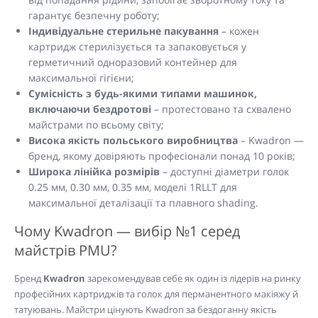
гарантує безпечну роботу;
Індивідуальне стерильне пакування
– кожен
картридж стерилізується та запаковується у
герметичний одноразовий контейнер для
максимальної гігієни;
Сумісність з будь-якими типами машинок,
включаючи бездротові
– протестовано та схвалено
майстрами по всьому світу;
Висока якість польського виробництва
– Kwadron —
бренд, якому довіряють професіонали понад 10 років;
Широка лінійка розмірів
– доступні діаметри голок
0.25 мм, 0.30 мм, 0.35 мм, моделі 1RLLT для
максимальної деталізації та плавного shading.
Чому Kwadron — вибір №1 серед
майстрів PMU?
Бренд
Kwadron
зарекомендував себе як один із лідерів на ринку
професійних картриджів та голок для перманентного макіяжу й
татуювань. Майстри цінують Kwadron за бездоганну якість