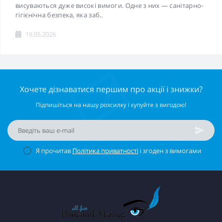
висуваються дуже високі вимоги. Одне з них — санітарно-
гігієнічна безпека, яка заб..
19.05.2026
Хочете дізнаватися першим про акції і знижки?
Підпишіться на нашу розсилку і купуйте з вигодою!
Я прочитав
Політика приватності
і згоден з вимогами