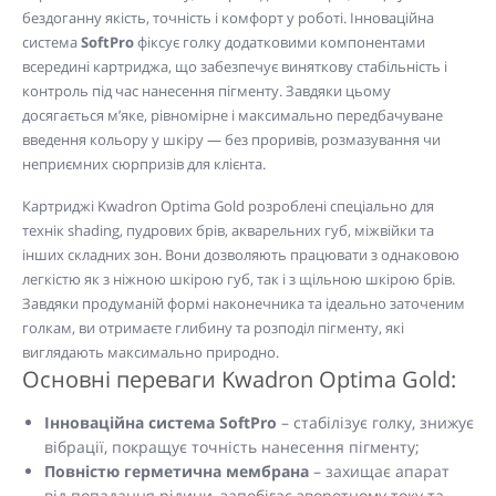
бездоганну якість, точність і комфорт у роботі. Інноваційна
система
SoftPro
фіксує голку додатковими компонентами
всередині картриджа, що забезпечує виняткову стабільність і
контроль під час нанесення пігменту. Завдяки цьому
досягається м’яке, рівномірне і максимально передбачуване
введення кольору у шкіру — без проривів, розмазування чи
неприємних сюрпризів для клієнта.
Картриджі Kwadron Optima Gold розроблені спеціально для
технік shading, пудрових брів, акварельних губ, міжвійки та
інших складних зон. Вони дозволяють працювати з однаковою
легкістю як з ніжною шкірою губ, так і з щільною шкірою брів.
Завдяки продуманій формі наконечника та ідеально заточеним
голкам, ви отримаєте глибину та розподіл пігменту, які
виглядають максимально природно.
Основні переваги Kwadron Optima Gold:
Інноваційна система SoftPro
– стабілізує голку, знижує
вібрації, покращує точність нанесення пігменту;
Повністю герметична мембрана
– захищає апарат
від попадання рідини, запобігає зворотному току та