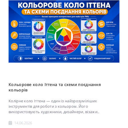
Кольорове коло Іттена та схеми поєднання
кольорів
Колірне коло Іттена — один із найзрозуміліших
інструментів для роботи з кольором. Його
використовують художники, дизайнери, візажи..
14.06.2026