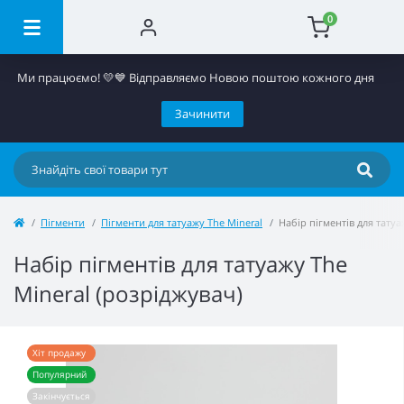
0
Ми працюємо! 💛​💙 Відправляємо Новою поштою кожного дня
Зачинити
Пігменти
Пігменти для татуажу The Mineral
Набір пігментів для татуа
Набір пігментів для татуажу The
Mineral (розріджувач)
Хіт продажу
Популярний
Закінчується