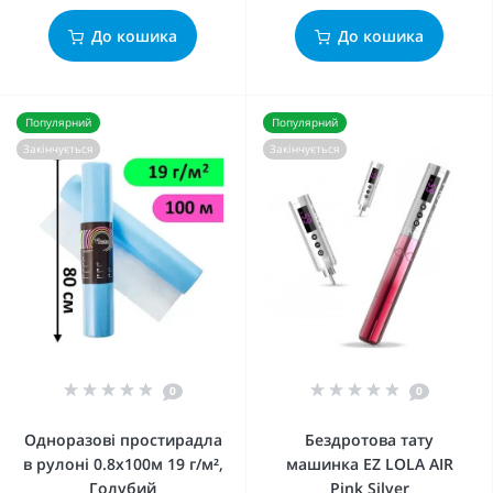
До кошика
До кошика
Популярний
Популярний
Закінчується
Закінчується
0
0
Одноразові простирадла
Бездротова тату
в рулоні 0.8х100м 19 г/м²,
машинка EZ LOLA AIR
Голубий
Pink Silver