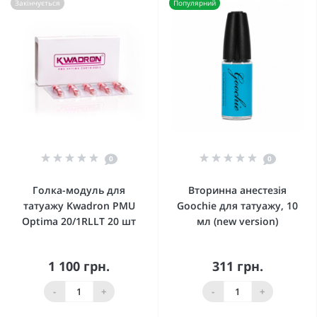
Закінчується
Популярний
0
0
Голка-модуль для
Вторинна анестезія
татуажу Kwadron PMU
Goochie для татуажу, 10
Optima 20/1RLLT 20 шт
мл (new version)
1 100 грн.
311 грн.
-
+
-
+