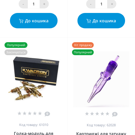
-
+
-
+
До кошика
До кошика
Популярний
Хіт продажу
Закінчується
Популярний
0
0
Код товару: 61010
Код товару: 62028
Голка-модуль для
Картриджі для татуажу