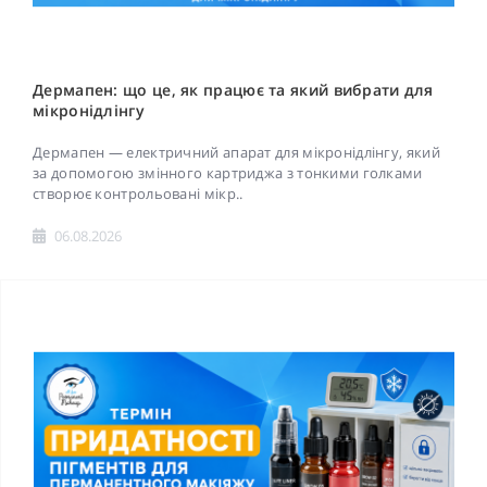
Дермапен: що це, як працює та який вибрати для
мікронідлінгу
Дермапен — електричний апарат для мікронідлінгу, який
за допомогою змінного картриджа з тонкими голками
створює контрольовані мікр..
06.08.2026