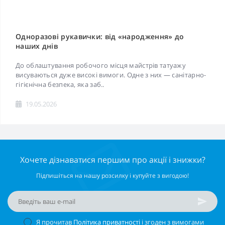
Одноразові рукавички: від «народження» до
наших днів
До облаштування робочого місця майстрів татуажу
висуваються дуже високі вимоги. Одне з них — санітарно-
гігієнічна безпека, яка заб..
19.05.2026
Хочете дізнаватися першим про акції і знижки?
Підпишіться на нашу розсилку і купуйте з вигодою!
Я прочитав
Політика приватності
і згоден з вимогами