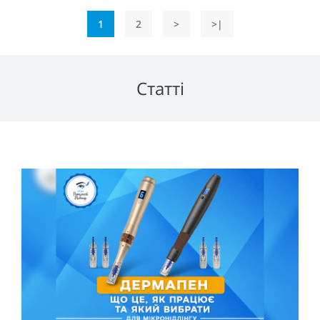
1
2
>
>|
Статті