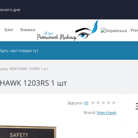
ожного дня
Блог
Знижки
Укр
атуажу NEW HAWK 1203RS 1 шт
 HAWK 1203RS 1 шт
Відгуки:
(0)
Brand:
New Hawk