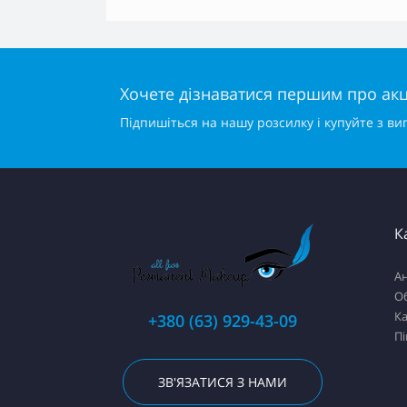
Хочете дізнаватися першим про акці
Підпишіться на нашу розсилку і купуйте з ви
К
Ан
О
К
+380 (63) 929-43-09
П
ЗВ'ЯЗАТИСЯ З НАМИ