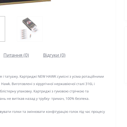
Питання (0)
Відгуки (0)
я і татуажу. Картриджі NEW HAWK сумісні з усіма ротаційними
wk. Виготовлені з хірургічної нержавіючої сталі 316L і
блістерну упаковку. Картриджі з гумовою стрічкою та
ь не витікав назад у трубку- тримач, 100% безпека.
вати голки та змінювати конфігурацію голок під час процесу