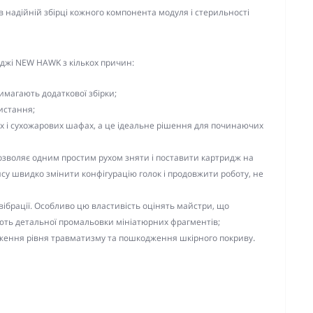
надійній збірці кожного компонента модуля і стерильності
риджі NEW HAWK з кількох причин:
имагають додаткової збірки;
истання;
ах і сухожарових шафах, а це ідеальне рішення для починаючих
озволяє одним простим рухом зняти і поставити картридж на
нсу швидко змінити конфігурацію голок і продовжити роботу, не
ібрації. Особливо цю властивість оцінять майстри, що
ють детальної промальовки мініатюрних фрагментів;
.
иження рівня травматизму та пошкодження шкірного покриву