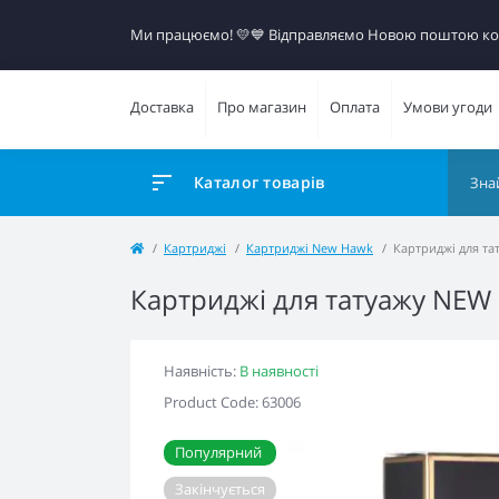
Ми працюємо! 💛​💙 Відправляємо Новою поштою к
Доставка
Про магазин
Оплата
Умови угоди
Каталог товарів
Картриджі
Картриджі New Hawk
Картриджі для т
Картриджі для татуажу NEW
Наявність:
В наявності
Product Code: 63006
Популярний
Закінчується