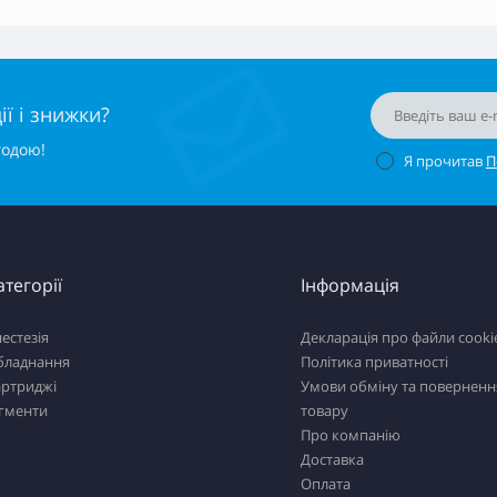
ї і знижки?
годою!
Я прочитав
П
атегорії
Інформація
естезія
Декларація про файли cooki
бладнання
Політика приватності
артриджі
Умови обміну та поверненн
ігменти
товару
Про компанію
Доставка
Оплата