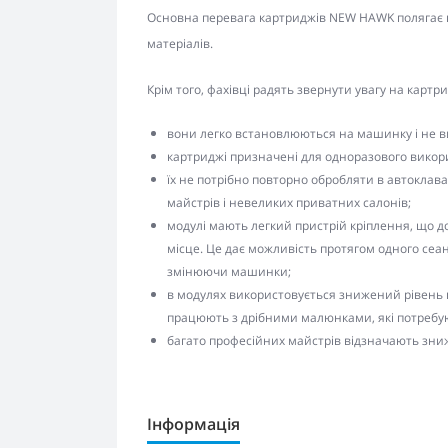
Основна перевага картриджів NEW HAWK полягає в 
матеріалів.
Крім того, фахівці радять звернути увагу на карт
вони легко встановлюються на машинку і не в
картриджі призначені для одноразового викор
їх не потрібно повторно обробляти в автоклав
майстрів і невеликих приватних салонів;
модулі мають легкий пристрій кріплення, що д
місце. Це дає можливість протягом одного сеа
змінюючи машинки;
в модулях використовується знижений рівень в
працюють з дрібними малюнками, які потребу
багато професійних майстрів відзначають зн
Інформація