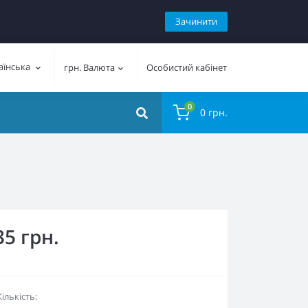
Зачинити
аїнська
грн.
Валюта
Особистий кабінет
0
0 грн.
35 грн.
Кількість: