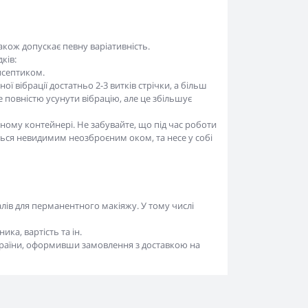
акож допускає певну варіативність.
ків:
тисептиком.
 вібрації достатньо 2-3 витків стрічки, а більш
повністю усунути вібрацію, але це збільшує
чному контейнері. Не забувайте, що під час роботи
ється невидимим неозброєним оком, та несе у собі
алів для перманентного макіяжу. У тому числі
ка, вартість та ін.
України, оформивши замовлення з доставкою на