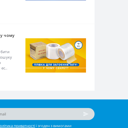
 у чому
обити
 пошуку
о
ес..
олітика приватності
і згоден з вимогами