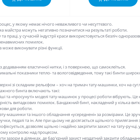
роцес, у якому немає нічого неважливого чи несуттєвого.
ма майстра можуть негативно позначитися на результаті роботи.
та праці, у сучасній індустрії краси використовується безліч одноразов
 ненавмисних помилок.
а може виконувати різні функції.
з додаванням еластичної нитки, і з поверхнею, що самоклеїться.
тимальні показники тепло- та вологовідведення, тому такі бинти широ
оверхні зі складним рельєфом – хоч на тримач тату-машинки, хоч на сугл
ндажного бинта включають такі:
і та «просунуті» моделі тату-машинок у процесі роботи вібрують. Це н
рність випадкових помилок. Бандажний бинт, накладений у кілька витк
мови для роботи.
, тату-машинки та іншого обладнання «усереднені» за розмірами. Це зр
ручки, педалі та ін. Але при цьому не досягається щільного прилягання
амофіксується, дозволяє щільно і надійно закріпити захист на тату-ручц
ьному контролю над процесом.
нути зазори в ділянках, де бар'єрний захист нездатний закрити обладнан