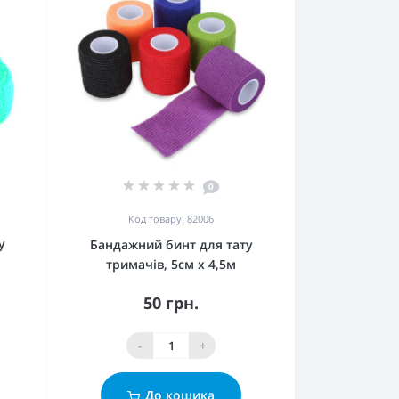
0
Код товару: 82006
у
Бандажний бинт для тату
тримачів, 5см х 4,5м
50 грн.
-
+
До кошика