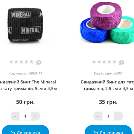
0
0
Код товару: 88091-14
Код товару: 82007
ндажний бинт The Mineral
Бандажний бинт для тат
я тату тримачів, 5см х 4,5м
тримачів, 2,5 см х 4,5 м
50 грн.
35 грн.
-
+
-
+
До кошика
До кошика