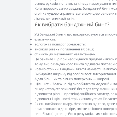
різних рукавів, початок та кінець намотування пл
Крім перерахованих завдань бандажний бинт може
стрічка чудово справляється з ізоляцією ранових 
лікувальні аплікації та ін.
Як вибрати бандажний бинт?
Усі бандажні бинти, що використовуються в космето
еластичність;
волого- та повітропроникність;
високий рівень поглинання вібрації;
стійкість до механічних навантажень.
Це означає, що при необхідності придбати якесь 
Тому вибір бандажного бинта під власні потреби с
Розмір стрічки. Бандажні бинти найчастіше випуска
Вибирайте ширину під особливості використання ст
А для більших та рівних поверхонь — широкі.
Щільність. Залежно від виробника та моделі бинта
використовуєте захисний бинт для тату-машинки в
підвищити рівень протиінфекційного захисту, ре
підвищенні щільності стрічки знижується її пласти
Якість клейового шару. Незалежно від того, де ви 
приклеюватися до шкіри, плівки та інших поверхон
виробник (що вище його репутація, тим якіснішим 