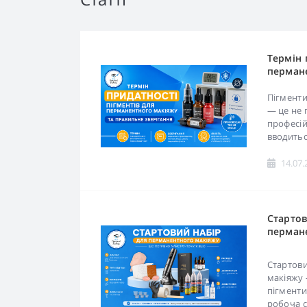
Термін 
пермане
правиль
Пігменти
— це не 
професій
вводитьс
14.07.
Стартов
перман
потрібн
Стартови
макіяжу 
пігменти
робоча си