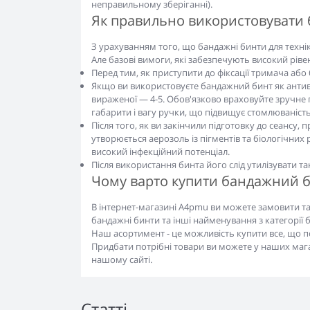
неправильному зберіганні).
Як правильно використовувати
З урахуванням того, що бандажні бинти для технік
Але базові вимоги, які забезпечують високий рівен
Перед тим, як приступити до фіксації тримача або 
Якщо ви використовуєте бандажний бинт як антивіб
вираженої — 4-5. Обов'язково враховуйте зручне 
габарити і вагу ручки, що підвищує стомлюваніст
Після того, як ви закінчили підготовку до сеансу
утворюється аерозоль із пігментів та біологічних
високий інфекційний потенціал.
Після використання бинта його слід утилізувати так
Чому варто купити бандажний б
В інтернет-магазині A4pmu ви можете замовити та 
бандажні бинти та інші найменування з категорії б
Наш асортимент - це можливість купити все, що по
Придбати потрібні товари ви можете у наших мага
нашому сайті.
Статті