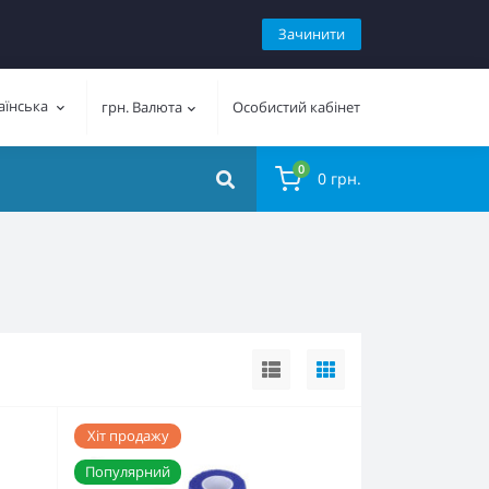
Зачинити
аїнська
грн.
Валюта
Особистий кабінет
0
0 грн.
Хіт продажу
Популярний