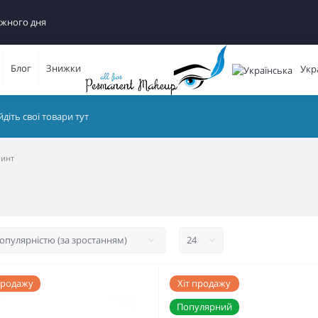
ожного дня
Блог
Знижки
Укр
бинт
продажу
Хіт продажу
Популярний