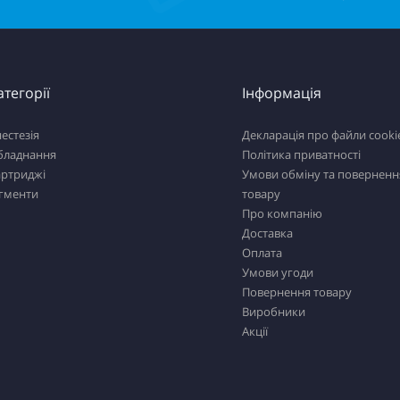
атегорії
Інформація
естезія
Декларація про файли cooki
бладнання
Політика приватності
артриджі
Умови обміну та поверненн
ігменти
товару
Про компанію
Доставка
Оплата
Умови угоди
Повернення товару
Виробники
Акції