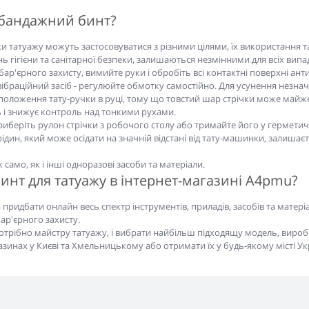
 бандажний бинт?
и татуажу можуть застосовуватися з різними цілями, їх використання т
ь гігієни та санітарної безпеки, залишаються незмінними для всіх випад
бар'єрного захисту, вимийте руки і обробіть всі контактні поверхні ан
раційний засіб - регулюйте обмотку самостійно. Для усунення незначної
положення тату-ручки в руці, тому що товстий шар стрічки може майже 
ь і знижує контроль над тонкими рухами.
, приберіть рулон стрічки з робочого столу або тримайте його у гермети
 рідин, який може осідати на значній відстані від тату-машинки, залиша
 само, як і інші одноразові засоби та матеріали.
инт для татуажу в інтернет-магазині A4pmu?
придбати онлайн весь спектр інструментів, приладів, засобів та матері
ар'єрного захисту.
трібно майстру татуажу, і вибрати найбільш підходящу модель, виробни
зинах у Києві та Хмельницькому або отримати їх у будь-якому місті 