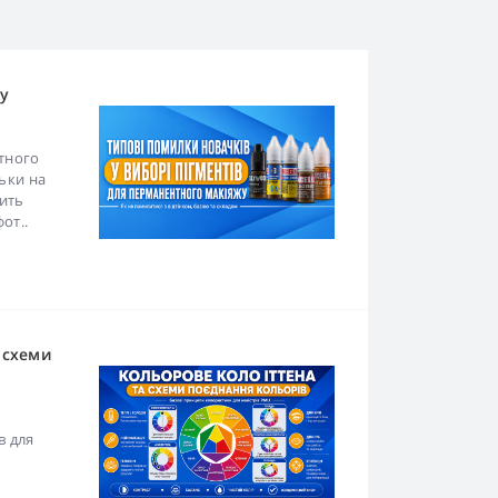
 у
тного
ьки на
ить
от..
 схеми
з
в для