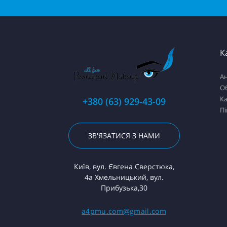
К
Ан
О
К
+380 (63) 929-43-09
П
ЗВ'ЯЗАТИСЯ З НАМИ
Київ, вул. Євгена Сверстюка,
4а Хмельницький, вул.
Прибузька,30
a4pmu.com@gmail.com