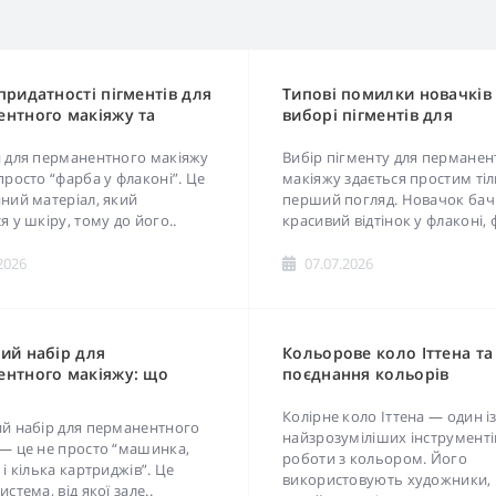
придатності пігментів для
Типові помилки новачків
нтного макіяжу та
виборі пігментів для
не зберігання
перманентного макіяжу
 для перманентного макіяжу
Вибір пігменту для перманен
просто “фарба у флаконі”. Це
макіяжу здається простим тіл
ний матеріал, який
перший погляд. Новачок бач
я у шкіру, тому до його..
красивий відтінок у флаконі, ф
2026
07.07.2026
ий набір для
Кольорове коло Іттена та
ентного макіяжу: що
поєднання кольорів
о майстру-початківцю
Колірне коло Іттена — один і
й набір для перманентного
найзрозуміліших інструменті
— це не просто “машинка,
роботи з кольором. Його
 і кілька картриджів”. Це
використовують художники,
стема, від якої зале..