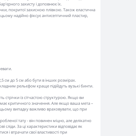
ар'єрного захисту і доповнює їх.
чки, покритої захисною плівкою. Також еластична
и цьому надійно фіксує антисептичний пластир,
еваги.
5 см до 5 см або бути в інших розмірах.
 складним рельєфом краще підійдуть вузькі бинти.
ь стрічки із сітчастою структурою. Якщо ви
е має критичного значення. Але якщо ваша мета –
в цьому випадку важливо враховувати, що при
робленої тату - він повинен міцно, але делікатно
 сліди. За ці характеристики відповідає як
ся і втрачати свої властивості при