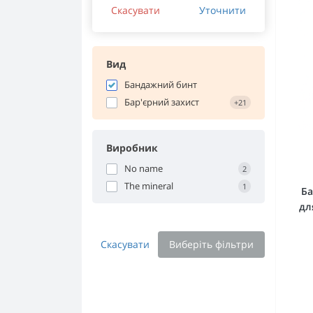
Скасувати
Уточнити
Вид
Бандажний бинт
Бар'єрний захист
+21
Виробник
No name
2
The mineral
1
Ба
дл
Скасувати
Виберіть фільтри