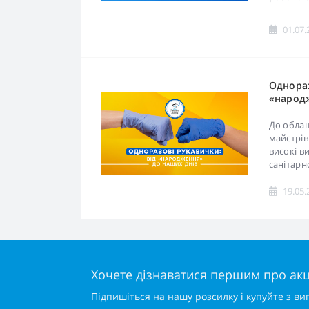
01.07.
Однораз
«народ
До обла
майстрів
високі в
санітарно
19.05.
Хочете дізнаватися першим про акці
Підпишіться на нашу розсилку і купуйте з ви