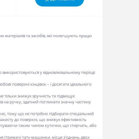
их матеріалів та засобів, які полегшують працю
ко використовуються у відновлювальному періоді
обові поверхні кінцівок – і досягати ідеального
е тільки знижує зручність та підвищує
ів на ручку, здатний поглинати значну частину
учно, тому що не потрібно підбирати спеціальний
 захисту до поверхні, що знижує ефективність
і, усуваючи таким чином куточки, що стирчать, або
ня (тримачі тату-машинки, місця з'єднань двох