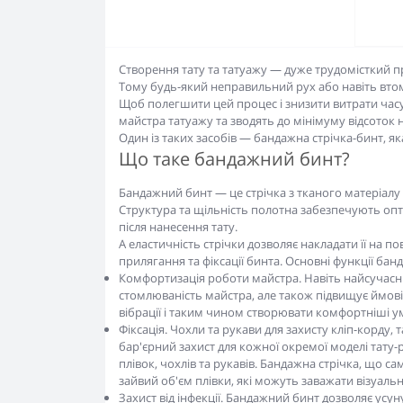
Створення тату та татуажу — дуже трудомісткий п
Тому будь-який неправильний рух або навіть вто
Щоб полегшити цей процес і знизити витрати часу 
майстра татуажу та зводять до мінімуму відсоток
Один із таких засобів — бандажна стрічка-бинт, як
Що таке бандажний бинт?
Бандажний бинт — це стрічка з тканого матеріалу 
Структура та щільність полотна забезпечують оп
після нанесення тату.
А еластичність стрічки дозволяє накладати її на п
прилягання та фіксації бинта. Основні функції ба
Комфортизація роботи майстра. Навіть найсучасніш
стомлюваність майстра, але також підвищує ймові
вібрації і таким чином створювати комфортніші у
Фіксація. Чохли та рукави для захисту кліп-корду
бар'єрний захист для кожної окремої моделі тату-
плівок, чохлів та рукавів. Бандажна стрічка, що с
зайвий об'єм плівки, які можуть заважати візуал
Захист від інфекції. Бандажний бинт дозволяє усу