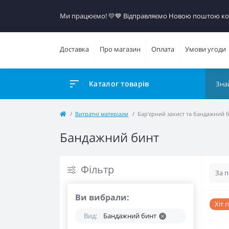
Ми працюємо! 💛​💙 Відправляємо Новою поштою к
Доставка
Про магазин
Оплата
Умови угоди
Каталог товарів
Витратні матеріали
Бар'єрний захист та бандажний 
Бандажний бинт
Фільтр
Ви вибрали:
Хіт 
Вид:
Бандажний бинт