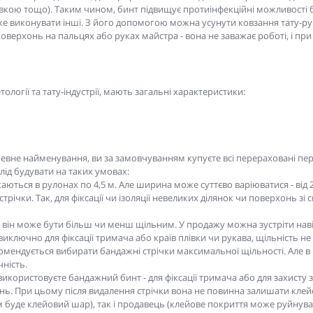
івкою тощо). Таким чином, бинт підвищує протиінфекційні можливості б
 виконувати інші. З його допомогою можна усунути ковзання тату-ру
поверхонь на пальцях або руках майстра - вона не заважає роботі, і пр
логії та тату-індустрії, мають загальні характеристики:
певне найменування, ви за замовчуванням купуєте всі перераховані пер
лід будувати на таких умовах:
ються в рулонах по 4,5 м. Але ширина може суттєво варіюватися - від 2,
річки. Так, для фіксації чи ізоляції невеликих ділянок чи поверхонь зі
 він може бути більш чи менш щільним. У продажу можна зустріти навіт
иключно для фіксації тримача або країв плівки чи рукава, щільність н
комендується вибирати бандажні стрічки максимальної щільності. Але 
чність.
використовуєте бандажний бинт - для фіксації тримача або для захисту з
ь. При цьому після видалення стрічки вона не повинна залишати клейові
буде клейовий шар), так і продавець (клейове покриття може руйнувати