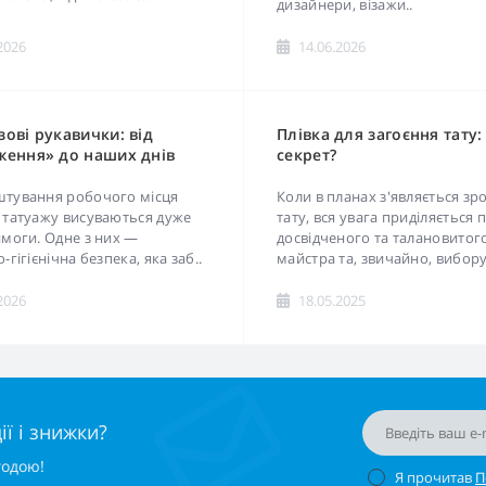
дизайнери, візажи..
2026
14.06.2026
ові рукавички: від
Плівка для загоєння тату:
ження» до наших днів
секрет?
штування робочого місця
Коли в планах з'являється зр
 татуажу висуваються дуже
тату, вся увага приділяється
имоги. Одне з них —
досвідченого та талановитог
-гігієнічна безпека, яка заб..
майстра та, звичайно, вибору 
2026
18.05.2025
ї і знижки?
годою!
Я прочитав
П