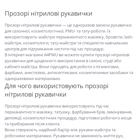
Прозорі нітрилові рукавички
Прозорі нітрилові рукавички — це одноразові захисні рукавички
для салонної, косметологічної, PMU- та тату-роботи. Їх
використовують майстри перманентного макіяжу, бровісти, lash-
майстри, косметологи, тату-майстри та спеціалісти навчальних
центрів для підтримання чистоти під час процедур.
В інтернет-магазині A4PMU ви можете купити прозорі нітрилові
рукавички для щоденного використання в салоні, студії або
кабінеті майстра. Вони підходять для роботи з пігментами,
фарбами, анестезією, антисептиками, косметичними засобами та
одноразовими матеріалами.
Для чого використовують прозорі
нітрилові рукавички
Прозорі нітрилові рукавички використовують під час
перманентного макіяжу, татуажу, фарбування брів, ламінування,
депіляції, косметологічних процедур, підготовки робочого місця
та прибирання після клієнта.
Вони створюють надійний бар’єр між руками майстра та
робочими матеріалами. Рукавички не замінюють миття рук,