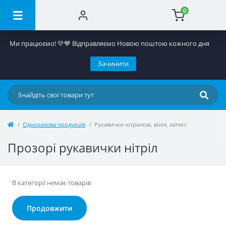
0
Ми працюємо! 💛​💙 Відправляємо Новою поштою кожного дня
Зачинити
Одноразова продукція
Рукавички нітрилові, вініл, латекс
Прозорі рукавички нітріл
В категорії немає товарів
Продовжити