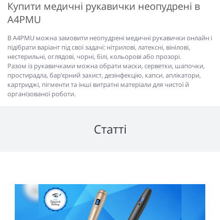
Купити медичні рукавички неопудрені в
A4PMU
В A4PMU можна замовити неопудрені медичні рукавички онлайн і
підібрати варіант під свої задачі: нітрилові, латексні, вінілові,
нестерильні, оглядові, чорні, білі, кольорові або прозорі.
Разом із рукавичками можна обрати маски, серветки, шапочки,
простирадла, бар’єрний захист, дезінфекцію, капси, аплікатори,
картриджі, пігменти та інші витратні матеріали для чистої й
організованої роботи.
Статті