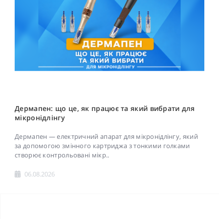
Дермапен: що це, як працює та який вибрати для
мікронідлінгу
Дермапен — електричний апарат для мікронідлінгу, який
за допомогою змінного картриджа з тонкими голками
створює контрольовані мікр..
06.08.2026