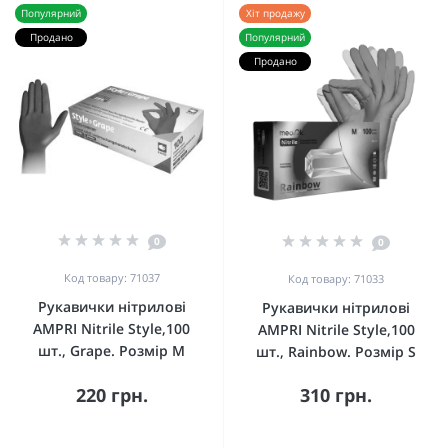
Популярний
Хіт продажу
Продано
Популярний
Продано
0
0
Код товару: 71037
Код товару: 71033
Рукавички нітрилові
Рукавички нітрилові
AMPRI Nitrile Style,100
AMPRI Nitrile Style,100
шт., Grape. Розмір M
шт., Rainbow. Розмір S
220 грн.
310 грн.