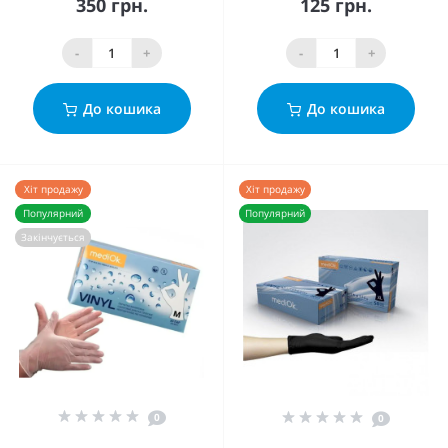
350 грн.
125 грн.
-
+
-
+
До кошика
До кошика
Хіт продажу
Хіт продажу
Популярний
Популярний
Закінчується
0
0