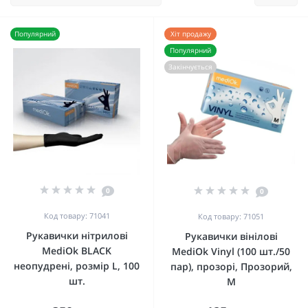
Популярний
Хіт продажу
Популярний
Закінчується
0
0
Код товару: 71041
Код товару: 71051
Рукавички нітрилові
Рукавички вінілові
MediOk BLACK
MediOk Vinyl (100 шт./50
неопудрені, розмір L, 100
пар), прозорі, Прозорий,
шт.
M