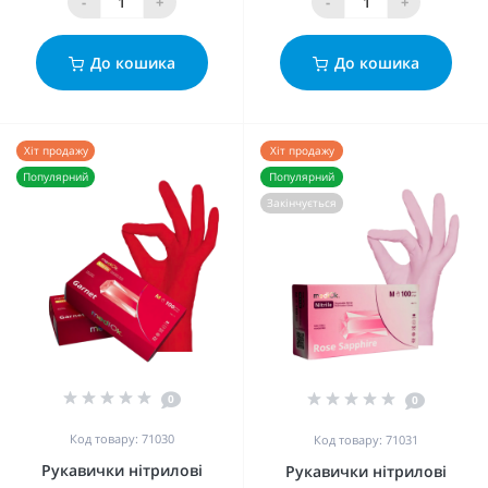
-
+
-
+
До кошика
До кошика
Хіт продажу
Хіт продажу
Популярний
Популярний
Закінчується
0
0
Код товару: 71030
Код товару: 71031
Рукавички нітрилові
Рукавички нітрилові