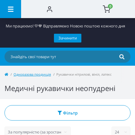
0
Ми працюємо! 💛​💙 Відправляємо Новою поштою кожного дня
Зачинити
Одноразова продукція
Рукавички нітрилові, вініл, латекс
Медичні рукавички неопудрені
Фільтр