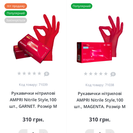
Хіт продажу
Популярний
Популярний
Закінчується
0
0
Код товару: 71039
Код товару: 71038
Рукавички нітрилові
Рукавички нітрилові
AMPRI Nitrile Style,100
AMPRI Nitrile Style,100
шт., GARNET. Розмір M
шт., MAGENTA. Розмір M
310 грн.
310 грн.