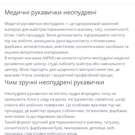
Медичні рукавички неопудрені
Медичні рукавички неопудрені — це одноразовий захисний
матеріал для майстрів перманентного макіяжу, тату, косметології,
brow- і lash-процедур. Вони допомагають підтримувати чистоту
під час роботи, захищають руки від контакту з пігментами,
фарбами, антисептиками, анестезією, косметичними засобами та
іншими витратними матеріалами.
В інтернет-магазині A4PMU ви можете купити неопудрені медичні
рукавички для салону, студії, кабінету майстра або навчального
центру. Вони підходять для щоденного використання там, де
важливі гігієна, комфорт і акуратний професійний процес.
Чим зручні неопудрені рукавички
Неопудрені рукавички не містять пудри всередині, тому не
залишають білого сліду на руках, інструментах, серветках, шкірі
клієнта або робочих поверхнях. Це особливо важливо під час
процедур, де майстер працює з обличчям, пігментами, фарбами,
анестезією та доглядовими засобами.
Такий формат зручний для перманентного макіяжу, татуажу,
косметології, фарбування брів, ламінування, депіляції, lash-
процедур і підготовки робочого місця.