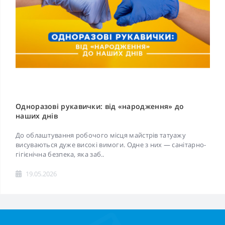
Одноразові рукавички: від «народження» до
наших днів
До облаштування робочого місця майстрів татуажу
висуваються дуже високі вимоги. Одне з них — санітарно-
гігієнічна безпека, яка заб..
19.05.2026