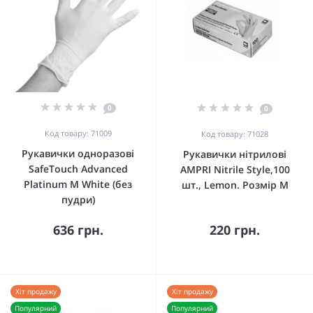
0
0
Код товару: 71009
Код товару: 71028
Рукавички одноразові
Рукавички нітрилові
SafeTouch Advanced
AMPRI Nitrile Style,100
Platinum M White (без
шт., Lemon. Розмір М
пудри)
636 грн.
220 грн.
Хіт продажу
Хіт продажу
Популярний
Популярний