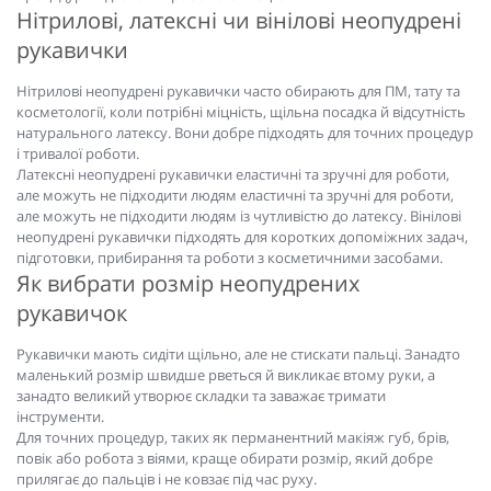
Нітрилові, латексні чи вінілові неопудрені
рукавички
Нітрилові неопудрені рукавички часто обирають для ПМ, тату та
косметології, коли потрібні міцність, щільна посадка й відсутність
натурального латексу. Вони добре підходять для точних процедур
і тривалої роботи.
Латексні неопудрені рукавички еластичні та зручні для роботи,
але можуть не підходити людям еластичні та зручні для роботи,
але можуть не підходити людям із чутливістю до латексу. Вінілові
неопудрені рукавички підходять для коротких допоміжних задач,
підготовки, прибирання та роботи з косметичними засобами.
Як вибрати розмір неопудрених
рукавичок
Рукавички мають сидіти щільно, але не стискати пальці. Занадто
маленький розмір швидше рветься й викликає втому руки, а
занадто великий утворює складки та заважає тримати
інструменти.
Для точних процедур, таких як перманентний макіяж губ, брів,
повік або робота з віями, краще обирати розмір, який добре
прилягає до пальців і не ковзає під час руху.