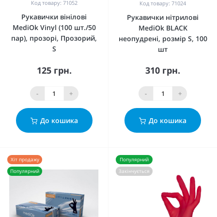
Код товару: 71052
Код товару: 71024
Рукавички вінілові
Рукавички нітрилові
MediOk Vinyl (100 шт./50
MediOk BLACK
пар), прозорі, Прозорий,
неопудрені, розмір S, 100
S
шт
125 грн.
310 грн.
-
+
-
+
До кошика
До кошика
Хіт продажу
Популярний
Популярний
Закінчується