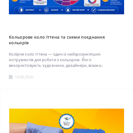
Кольорове коло Іттена та схеми поєднання
кольорів
Колірне коло Іттена — один із найзрозуміліших
інструментів для роботи з кольором. Його
використовують художники, дизайнери, візажи..
14.06.2026