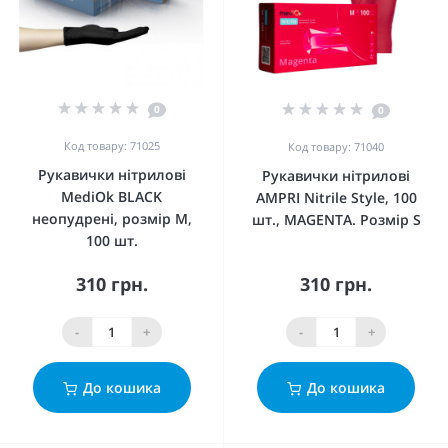
0
0
Код товару: 71025
Код товару: 71040
Рукавички нітрилові
Рукавички нітрилові
MediOk BLACK
AMPRI Nitrile Style, 100
неопудрені, розмір M,
шт., MAGENTA. Розмір S
100 шт.
310 грн.
310 грн.
-
+
-
+
До кошика
До кошика