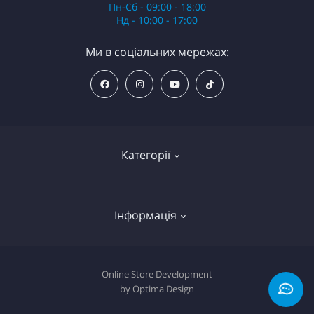
Пн-Сб - 09:00 - 18:00
Нд - 10:00 - 17:00
Ми в соціальних мережах:
Категорії
Анестезія
Інформація
Обладнання
Картриджі
Декларація про файли cookie
Online Store Development
Пігменти
by Optima Design
Політика приватності