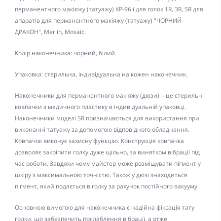
перманентного макіяжу (татуажу) КР-96 і для голок 1R, 3R, 5R для
апаратів для перманентного макіяжу (татуажу) "ЧОРНИЙ
ДРАКОН", Merlin, Mosaic.
Колір наконечника: чорний, білий.
Упаковка: стерильна, індивідуальна на кожен наконечник.
Наконечники для перманентного макіяжу (дюзи) - це стерильні
ковпачки з медичного пластику в індивідуальній упаковці.
Наконечники моделі 5R призначаються для використання при
виконанні татуажу за допомогою відповідного обладнання.
Ковпачок виконує захисну функцію. Конструкція ковпачка
дозволяє закріпити голку дуже щільно, за винятком вібрації під
час роботи. Завдяки чому майстер може розміщувати пігмент у
шкіру з максимальною точністю. Також у дюзі знаходиться
пігмент, який подається в голку за рахунок постійного вакууму.
Основною вимогою для наконечника є надійна фіксація тату
голки, що забезпечить послаблення вібрації, а отже