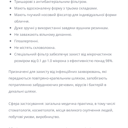
Тришарові з антибактеріальним фільтром.
Мають вдосконалену форму з трьома складками.
Мають гнучкий носовий фіксатор для індивідуальної форми
обличчя.
Дуже зручні у використанні завдяки вушним резинкам.
Не заважають вільному диханню.
Гіпоалергенні.
Не містять скловолокна.
Спеціальний фільтр забезпечує захист від мікрочастинок
розміром від 0.1 до 1.0 мікрона з ефективністю понад 98%.
Призначені для захисту від інфекційних захворювань, які
передаються повітряно-крапельним шляхом, запобігають
потраплянню забруднюючих речовин, вірусів і бактерій в
дихальні шляхи.
Сфера застосування: загальна медична практика, в тому числі
стоматологія, косметологія, місця великого скупчення людей,
побутові умови, виробництво.