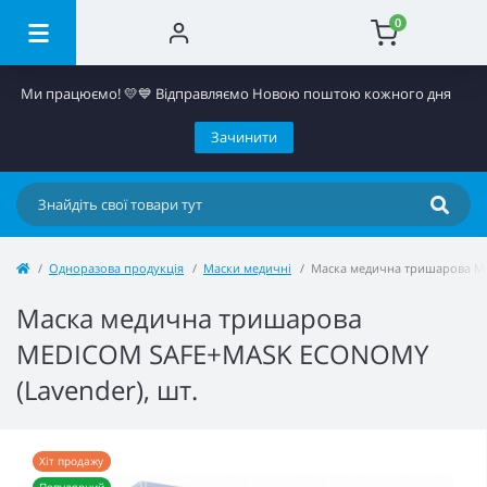
0
Ми працюємо! 💛​💙 Відправляємо Новою поштою кожного дня
Зачинити
Одноразова продукція
Маски медичні
Маска медична тришарова M
Маска медична тришарова
MEDICOM SAFE+MASK ECONOMY
(Lavender), шт.
Хіт продажу