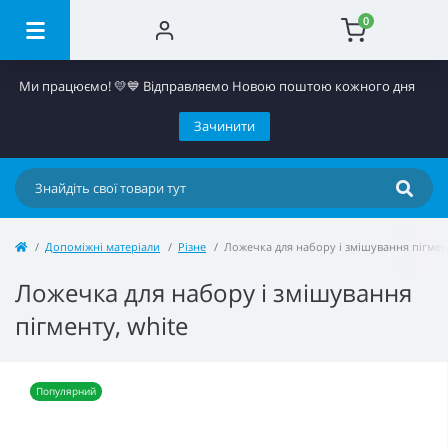
0
Ми працюємо! 💛​💙 Відправляємо Новою поштою кожного дня
Зачинити
Допоміжні матеріали
Різне
Ложечка для набору і змішування пігмен
Ложечка для набору і змішування
пігменту, white
Популярний