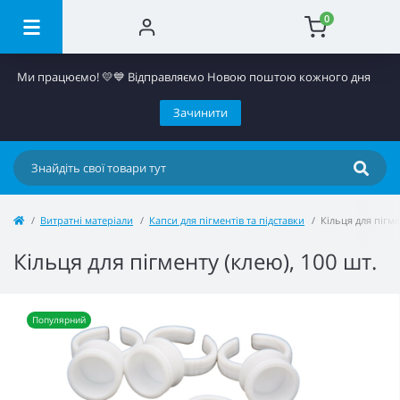
0
Ми працюємо! 💛​💙 Відправляємо Новою поштою кожного дня
Зачинити
Витратні матеріали
Капси для пігментів та підставки
Кільця для пігме
Кільця для пігменту (клею), 100 шт.
Популярний