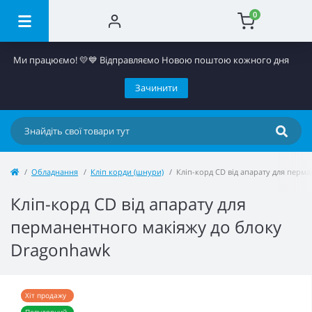
0
Ми працюємо! 💛​💙 Відправляємо Новою поштою кожного дня
Зачинити
Обладнання
Кліп корди (шнури)
Кліп-корд CD від апарату для перм
Кліп-корд CD від апарату для
перманентного макіяжу до блоку
Dragonhawk
Хіт продажу