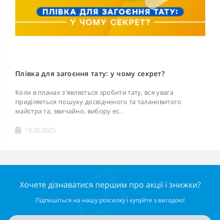
Плівка для загоєння тату: у чому секрет?
Коли в планах з'являється зробити тату, вся увага
приділяється пошуку досвідченого та талановитого
майстра та, звичайно, вибору ес..
18.05.2025
Хочете дізнаватися першим про акції і знижки?
Підпишіться на нашу розсилку і купуйте з вигодою!