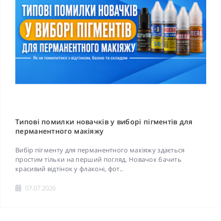
Типові помилки новачків у виборі пігментів для
перманентного макіяжу
Вибір пігменту для перманентного макіяжу здається
простим тільки на перший погляд. Новачок бачить
красивий відтінок у флаконі, фот..
07.07.2026