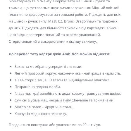
біоматеріалу та пігменту в корпус тату машинки - ручки та
тримач, що суттєво зменшує ризик зараження. Міцний якісний
пластик не деформується за тривалої роботи. Підходять для всіх
машинок - ручок типу: Mast, EZ, Bronc, Dragonhawk та подібних
до них. Підходять для більшості тримачів під картриджі. Кожен
картридж простерилізований та окремо упакований.
Стерилізований з використанням оксиду етилену.
До переваг тату картриджів Ambition можна віднести:
Захисна мембрана усередині системи.
Легкий прозорий корпус наконечника - найкраща видимість.
100% стерилізація EO газом та індивідуальна упаковка.
Покращена подача фарби.
Гладенькі краї запобігають додатковому травмуванню шкіри.
Сумісні з усіма машинками типу Cheyenne та тримачами.
Матеріал голок – хірургічна сталь.
Корпус із медичного пластику.
Продаються поштучно або упаковками по 20 шт. / уп.