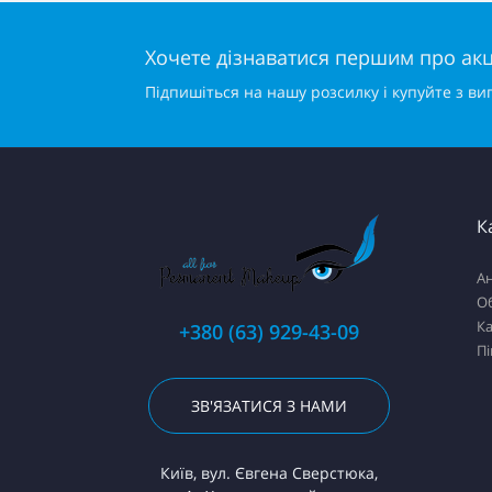
Хочете дізнаватися першим про акці
Підпишіться на нашу розсилку і купуйте з ви
К
Ан
О
К
+380 (63) 929-43-09
П
ЗВ'ЯЗАТИСЯ З НАМИ
Київ, вул. Євгена Сверстюка,