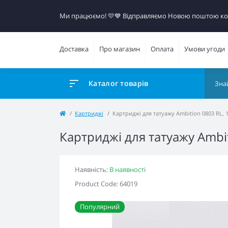
Ми працюємо! 💛​💙 Відправляємо Новою поштою к
Доставка
Про магазин
Оплата
Умови угоди
Каталог товарів
Картриджі
Картриджі для татуажу Ambition 0803 RL, 
Картриджі для татуажу Ambit
Наявність:
В наявності
Product Code: 64019
Популярний