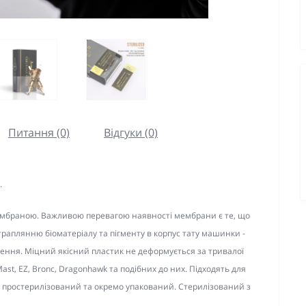
Питання (0)
Відгуки (0)
.
мембраною. Важливою перевагою наявності мембрани є те, що
траплянню біоматеріалу та пігменту в корпус тату машинки -
ення. Міцний якісний пластик не деформується за тривалої
ast, EZ, Bronc, Dragonhawk та подібних до них. Підходять для
ж простерилізований та окремо упакований. Стерилізований з