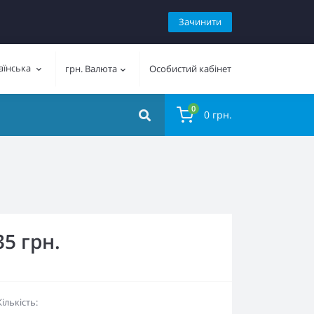
Зачинити
аїнська
грн.
Валюта
Особистий кабінет
0
0 грн.
35 грн.
Кількість: