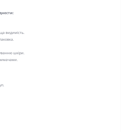
днести:
ща видимість.
паковка.
уванню шкіри.
тримачами.
уп.