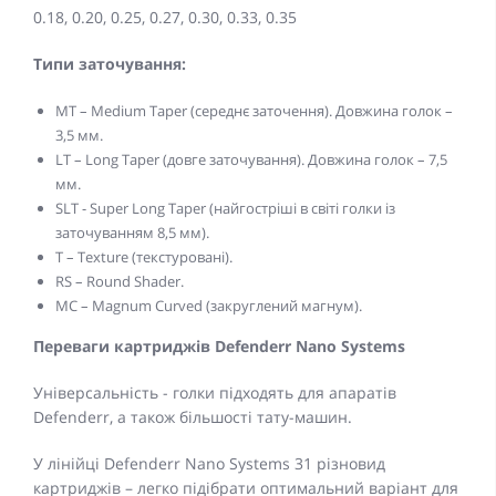
0.18, 0.20, 0.25, 0.27, 0.30, 0.33, 0.35
Типи заточування:
MT – Medium Taper (середнє заточення). Довжина голок –
3,5 мм.
LT – Long Taper (довге заточування). Довжина голок – 7,5
мм.
SLT - Super Long Taper (найгостріші в світі голки із
заточуванням 8,5 мм).
T – Texture (текстуровані).
RS – Round Shader.
MC – Magnum Curved (закруглений магнум).
Переваги картриджів Defenderr Nano Systems
Універсальність - голки підходять для апаратів
Defenderr, а також більшості тату-машин.
У лінійці Defenderr Nano Systems 31 різновид
картриджів – легко підібрати оптимальний варіант для