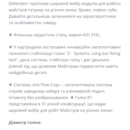
Defenderr пропонує широкий вибір модулів для роботи
майстрів татуажу на різних зонах: брови, повіки, губи.
Давайте детальніше зупинимося на характеристиках
та особливостях товару.
❖ Японська хірургічна сталь, марки AISI 316L.
❖ У картриджах застосовані інноваційні запатентовані
технології стабілізації голки "Z - Systems, Long bar fixing
lock", дана система, стабілізує голку і дає ідеально
рівний хід, що дозволяє Майстрам підкреслити навіть
найдрібніші деталі.
❖ Система «Ink Flow Cup» – запатентована система
сприяє швидкому набору та рівномірній подачі
пігменту без розбризкування. ❖ Голка R1
представлена в 31 різній конфігурації, що надає
широкий вибір для робіт Майстрів на різних зонах:
Діаметр голки: