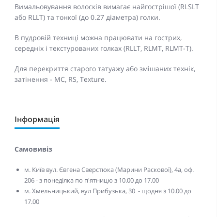
Вимальовування волосків вимагає найгострішої (RLSLT
або RLLT) та тонкої (до 0.27 діаметра) голки.
В пудровій техниці можна працювати на гострих,
середніх і текстурованих голках (RLLT, RLMT, RLMT-T).
Для перекриття старого татуажу або змішаних технік,
затінення - МС, RS, Texture.
Інформація
Самовивіз
м. Київ вул. Євгена Сверстюка (Марини Раскової), 4а, оф.
206 - з понеділка по п'ятницю з 10.00 до 17.00
м. Хмельницький, вул Прибузька, 30 - щодня з 10.00 до
17.00