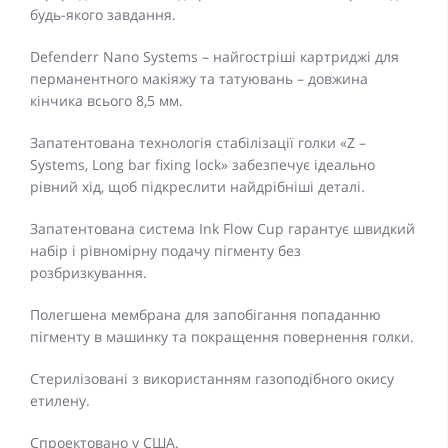
будь-якого завдання.
Defenderr Nano Systems – найгостріші картриджі для
перманентного макіяжу та татуювань – довжина
кінчика всього 8,5 мм.
Запатентована технологія стабілізації голки «Z –
Systems, Long bar fixing lock» забезпечує ідеально
рівний хід, щоб підкреслити найдрібніші деталі.
Запатентована система Ink Flow Cup гарантує швидкий
набір і рівномірну подачу пігменту без
розбризкування.
Полегшена мембрана для запобігання попаданню
пігменту в машинку та покращення повернення голки.
Стерилізовані з використанням газоподібного окису
етилену.
Спроектовано у США.