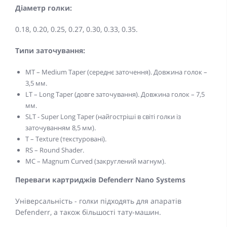
Діаметр голки:
0.18, 0.20, 0.25, 0.27, 0.30, 0.33, 0.35.
Типи заточування:
MT – Medium Taper (середнє заточення). Довжина голок –
3,5 мм.
LT – Long Taper (довге заточування). Довжина голок – 7,5
мм.
SLT - Super Long Taper (найгостріші в світі голки із
заточуванням 8,5 мм).
T – Texture (текстуровані).
RS – Round Shader.
MC – Magnum Curved (закруглений магнум).
Переваги картриджів Defenderr Nano Systems
Універсальність - голки підходять для апаратів
Defenderr, а також більшості тату-машин.