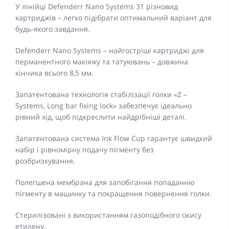
У лінійці Defenderr Nano Systems 31 різновид
картриджів – легко підібрати оптимальний варіант для
будь-якого завдання.
Defenderr Nano Systems – найгостріші картриджі для
перманентного макіяжу та татуювань – довжина
кінчика всього 8,5 мм.
Запатентована технологія стабілізації голки «Z –
Systems, Long bar fixing lock» забезпечує ідеально
рівний хід, щоб підкреслити найдрібніші деталі.
Запатентована система Ink Flow Cup гарантує швидкий
набір і рівномірну подачу пігменту без
розбризкування.
Полегшена мембрана для запобігання попаданню
пігменту в машинку та покращення повернення голки.
Стерилізовані з використанням газоподібного окису
етилену.