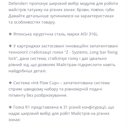
Defenderr пропонує широкий вибір модулів для роботи
майстрів татуажу на різних зонах: брови, повіки, губи.
Давайте детальніше зупинимося на характеристиках
та особливостях товару.
❖ Японська хірургічна сталь, марки AISI 316L.
❖ У картриджах застосовані інноваційні запатентовані
технології стабілізації голки "Z - Systems, Long bar fixing
lock", дана система, стабілізує голку і дає ідеально
рівний хід, що дозволяє Майстрам підкреслити навіть
найдрібніші деталі.
❖ Система «Ink Flow Cup» – запатентована система
сприяє швидкому набору та рівномірній подачі
пігменту без розбризкування.
❖ Голка R1 представлена в 31 різній конфігурації, що
надає широкий вибір для робіт Майстрів на різних
зонах: