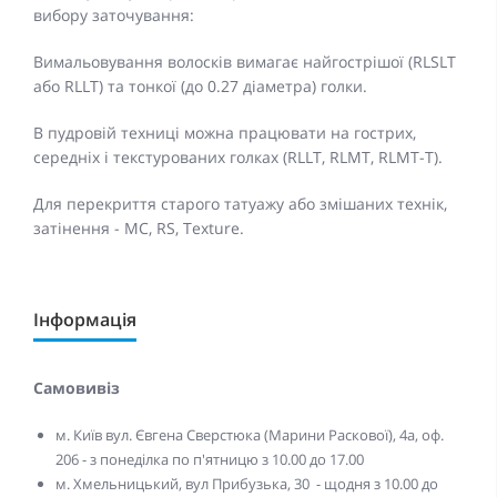
вибору заточування:
Вимальовування волосків вимагає найгострішої (RLSLT
або RLLT) та тонкої (до 0.27 діаметра) голки.
В пудровій техниці можна працювати на гострих,
середніх і текстурованих голках (RLLT, RLMT, RLMT-T).
Для перекриття старого татуажу або змішаних технік,
затінення - МС, RS, Texture.
Інформація
Самовивіз
м. Київ вул. Євгена Сверстюка (Марини Раскової), 4а, оф.
206 - з понеділка по п'ятницю з 10.00 до 17.00
м. Хмельницький, вул Прибузька, 30 - щодня з 10.00 до