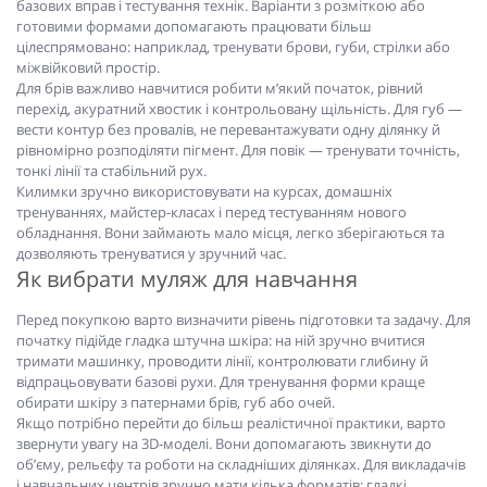
базових вправ і тестування технік. Варіанти з розміткою або
готовими формами допомагають працювати більш
цілеспрямовано: наприклад, тренувати брови, губи, стрілки або
міжвійковий простір.
Для брів важливо навчитися робити м’який початок, рівний
перехід, акуратний хвостик і контрольовану щільність. Для губ —
вести контур без провалів, не перевантажувати одну ділянку й
рівномірно розподіляти пігмент. Для повік — тренувати точність,
тонкі лінії та стабільний рух.
Килимки зручно використовувати на курсах, домашніх
тренуваннях, майстер-класах і перед тестуванням нового
обладнання. Вони займають мало місця, легко зберігаються та
дозволяють тренуватися у зручний час.
Як вибрати муляж для навчання
Перед покупкою варто визначити рівень підготовки та задачу. Для
початку підійде гладка штучна шкіра: на ній зручно вчитися
тримати машинку, проводити лінії, контролювати глибину й
відпрацьовувати базові рухи. Для тренування форми краще
обирати шкіру з патернами брів, губ або очей.
Якщо потрібно перейти до більш реалістичної практики, варто
звернути увагу на 3D-моделі. Вони допомагають звикнути до
об’єму, рельєфу та роботи на складніших ділянках. Для викладачів
і навчальних центрів зручно мати кілька форматів: гладкі