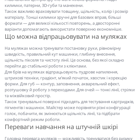
килимки, патерни, 3D-губи та манекени.
Також важливо враховувати товщину, щільність, колір і розмір
матеріалу. Тонші килимки зручні для базових вправ, більші
формати — для великої кількості повторень, а двосторонні
варіанти допомагають використати поверхню економніше.
Що можна відпрацьовувати на муляжах
На муляжах можна тренувати постановку руки, рівномірну
швидкість, правильний кут машинки, глибину внесення,
щільність пікселя та чистоту лінії. Це основа, без якої складно
перейти до стабільної роботи з клієнтами.
Для брів на муляжах відпрацьовують пудрове напилення,
штрихові техніки, градієнт, м’який початок, хвостик і корекцію
форми. Для губ — контур, заповнення, акварельний ефект,
розтушовку й роботу з переходами. Для очей — тонкі лінії, стрілки
та міжвійковий простір.
Також тренувальні поверхні підходять для тестування картриджів,
пігментів і машинок. Майстер може порівняти різні конфігурації
голок, побачити, як змінюється щільність лінії, та підібрати
комфортний режим роботи.
Переваги навчання на штучній шкірі
Головна перевага муляжів — можливість тренуватися без ризику