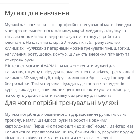
Муляжі для навчання
Муляжі для навчання — це професійні тренувальні матеріали для
майстрів перманентного макіяжу, мікроблейдингу, татуажу та
тату, які допомагають відпрацьовувати техніку до роботи з
клієнтами. На штучній шкірі, 3D-моделях губ, тренувальних
килимках і муляжах з патернами можна тренувати лінії, штрихи,
напилення, розтушовку, контур, щільність внесення пігменту та
контроль руки.
В інтернет-магазині A4PMU ви можете купити муляжі для
навчання, штучну шкіру для перманентного макіяжу, тренувальні
килимки, 3D-моделі губ, шкіру з малюнком брів і гладкі поверхні
без розмітки. Такі матеріали підходять для новачків, студентів
курсів, викладачів, навчальних центрів і практикуючих майстрів,
які хочуть удосконалити техніку без ризику для клієнта.
Для чого потрібні тренувальні муляжі
Муляжі потрібні для безпечного відпрацювання рухів, глибини
проколу, натягу, швидкості руки та роботи з різними
картриджами. Перш ніж переходити до живої моделі, майстер має
навчитися контролювати машинку, бачити лінію, розуміти подачу
пігменту та відчувати, як поводиться голка на поверхні.