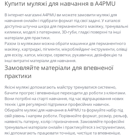
Купити муляжі для навчання в A4PMU
В інтернет-магазині A4PMU ви можете замовити муляжі для
навчання онлайн і підібрати формат під свої задачі. У каталозі
доступна штучна шкіра для перманентного макіяжу, тренувальні
килимки, моделі з патернами, 3D-губи, гладкі поверхні та інші
матеріали для практики.
Разом із муляжами можна обрати машинки для перманентного
макіяжу, картриджі, пігменти, мікроблейдинг-інструменти, олівці
для ескізу, капси, міксери, серветки, рукавички, дезінфекцію та
інші витратні матеріали для навчання.
Замовляйте матеріали для впевненої
практики
Якісні муляжі допомагають майстру тренуватися системно,
бачити прогрес і впевненіше переходити до роботи з клієнтами.
Вони потрібні на старті навчання, під час відпрацювання нових
технік і для регулярної підтримки професійних навичок.
Обирайте муляжі для навчання в A4PMU та формуйте набір під
свій рівень і напрям роботи. Порівнюйте формат, розмір, рельєф,
наявність патерну, колір і призначення. Замовляйте професійні
тренувальні матеріали онлайн і практикуйтеся з інструментами,
які допомагають працювати точніше, чистіше та впевненіше.