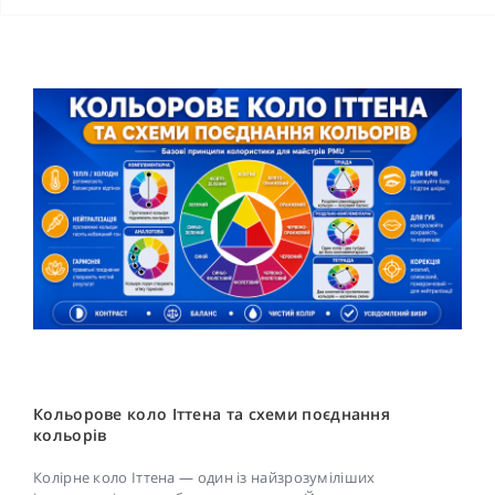
Кольорове коло Іттена та схеми поєднання
кольорів
Колірне коло Іттена — один із найзрозуміліших