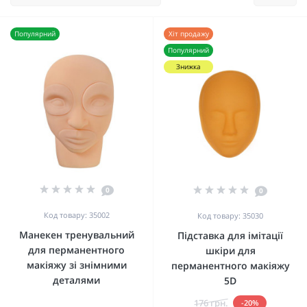
Популярний
Хіт продажу
Популярний
Знижка
0
0
Код товару: 35002
Код товару: 35030
Манекен тренувальний
Підставка для імітації
для перманентного
шкіри для
макіяжу зі знімними
перманентного макіяжу
деталями
5D
176 грн.
-20%