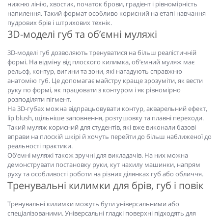
нижню лінію, хвостик, початок брови, градієнт і рівномірність
напилення. Такий формат особливо корисний на етапі навчання
пудрових брів і штрихових технік.
3D-моделі губ та об’ємні муляжі
3D-моделі губ дозволяють тренуватися на більш реалістичній
формі. На відміну від плоского килимка, об’ємний муляж має
рельєф, контур, вигини та зони, які нагадують справжню
анатомію губ. Це допомагає майстру краще зрозуміти, як вести
руку по формі, як працювати з контуром і як рівномірно
розподіляти пігмент.
На 3D-губах можна відпрацьовувати контур, акварельний ефект,
lip blush, щільніше заповнення, розтушовку та плавні переходи.
Такий муляж корисний для студентів, які вже виконали базові
вправи на плоскій шкірі й хочуть перейти до більш наближеної до
реальності практики.
Об’ємні муляжі також зручні для викладачів. На них можна
демонструвати постановку руки, кут нахилу машинки, напрям
руху та особливості роботи на різних ділянках губ або обличчя.
Тренувальні килимки для брів, губ і повік
Тренувальні килимки можуть бути універсальними або
спеціалізованими. Універсальні гладкі поверхні підходять для