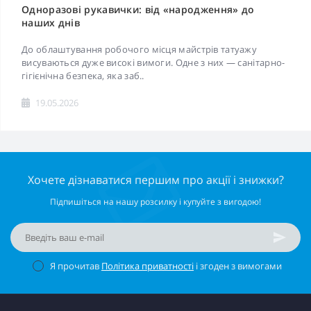
Одноразові рукавички: від «народження» до
наших днів
До облаштування робочого місця майстрів татуажу
висуваються дуже високі вимоги. Одне з них — санітарно-
гігієнічна безпека, яка заб..
19.05.2026
Хочете дізнаватися першим про акції і знижки?
Підпишіться на нашу розсилку і купуйте з вигодою!
Я прочитав
Політика приватності
і згоден з вимогами