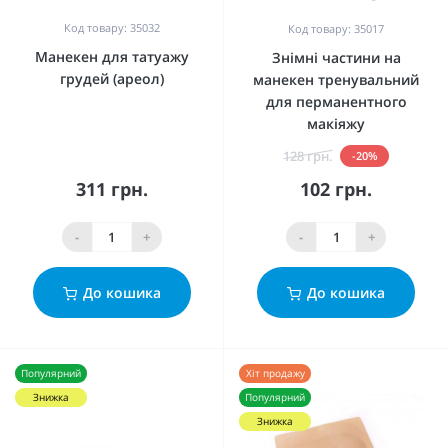
Код товару: 35032
Код товару: 35017
Манекен для татуажу
Знімні частини на
грудей (ареол)
манекен тренувальний
для перманентного
макіяжу
128 грн.
-20%
311 грн.
102 грн.
-
+
-
+
До кошика
До кошика
Популярний
Хіт продажу
Знижка
Популярний
Знижка