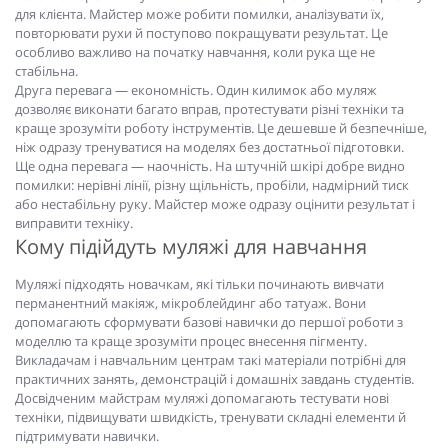
для клієнта. Майстер може робити помилки, аналізувати їх,
повторювати рухи й поступово покращувати результат. Це
особливо важливо на початку навчання, коли рука ще не
стабільна.
Друга перевага — економність. Один килимок або муляж
дозволяє виконати багато вправ, протестувати різні техніки та
краще зрозуміти роботу інструментів. Це дешевше й безпечніше,
ніж одразу тренуватися на моделях без достатньої підготовки.
Ще одна перевага — наочність. На штучній шкірі добре видно
помилки: нерівні лінії, різну щільність, пробіли, надмірний тиск
або нестабільну руку. Майстер може одразу оцінити результат і
виправити техніку.
Кому підійдуть муляжі для навчання
Муляжі підходять новачкам, які тільки починають вивчати
перманентний макіяж, мікроблейдинг або татуаж. Вони
допомагають сформувати базові навички до першої роботи з
моделлю та краще зрозуміти процес внесення пігменту.
Викладачам і навчальним центрам такі матеріали потрібні для
практичних занять, демонстрацій і домашніх завдань студентів.
Досвідченим майстрам муляжі допомагають тестувати нові
техніки, підвищувати швидкість, тренувати складні елементи й
підтримувати навички.