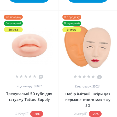
Хіт продажу
Хіт продажу
Популярний
Популярний
Знижка
Знижка
0
0
Код товару: 35037
Код товару: 35024
Тренувальні 5D губи для
Набір імітації шкіри для
татуажу Tattoo Supply
перманентного макіяжу
5D
235 грн.
264 грн.
-20%
-20%