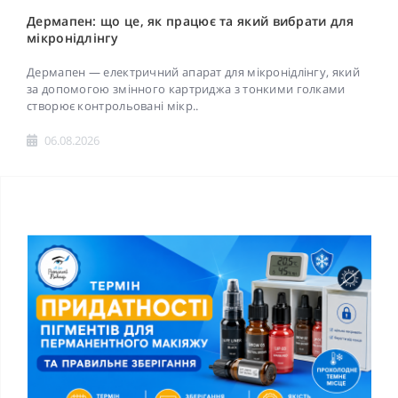
Дермапен: що це, як працює та який вибрати для
мікронідлінгу
Дермапен — електричний апарат для мікронідлінгу, який
за допомогою змінного картриджа з тонкими голками
створює контрольовані мікр..
06.08.2026