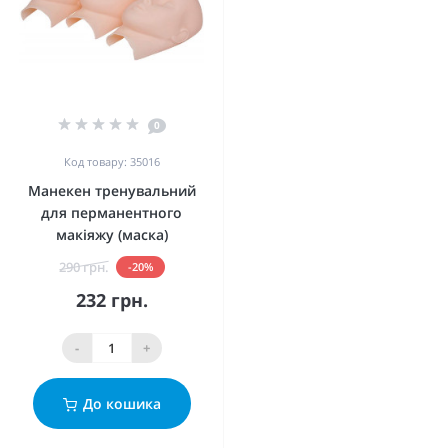
0
Код товару: 35016
Манекен тренувальний
для перманентного
макіяжу (маска)
290 грн.
-20%
232 грн.
-
+
До кошика