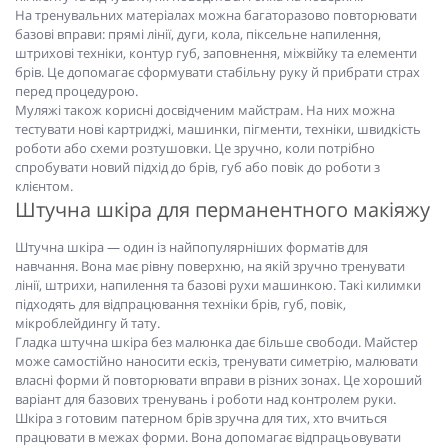
На тренувальних матеріалах можна багаторазово повторювати
базові вправи: прямі лінії, дуги, кола, піксельне напилення,
штрихові техніки, контур губ, заповнення, міжвійку та елементи
брів. Це допомагає сформувати стабільну руку й прибрати страх
перед процедурою.
Муляжі також корисні досвідченим майстрам. На них можна
тестувати нові картриджі, машинки, пігменти, техніки, швидкість
роботи або схеми розтушовки. Це зручно, коли потрібно
спробувати новий підхід до брів, губ або повік до роботи з
клієнтом.
Штучна шкіра для перманентного макіяжу
Штучна шкіра — один із найпопулярніших форматів для
навчання. Вона має рівну поверхню, на якій зручно тренувати
лінії, штрихи, напилення та базові рухи машинкою. Такі килимки
підходять для відпрацювання техніки брів, губ, повік,
мікроблейдингу й тату.
Гладка штучна шкіра без малюнка дає більше свободи. Майстер
може самостійно наносити ескіз, тренувати симетрію, малювати
власні форми й повторювати вправи в різних зонах. Це хороший
варіант для базових тренувань і роботи над контролем руки.
Шкіра з готовим патерном брів зручна для тих, хто вчиться
працювати в межах форми. Вона допомагає відпрацьовувати