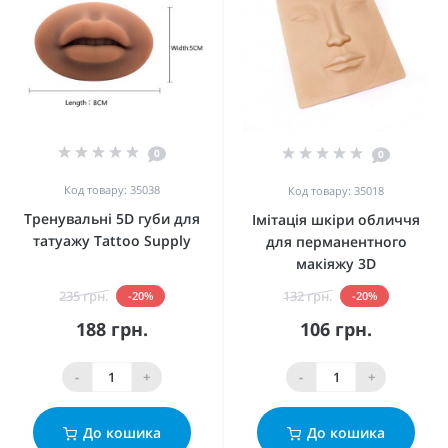
0
0
Код товару: 35038
Код товару: 35018
Тренувальні 5D губи для
Імітація шкіри обличчя
татуажу Tattoo Supply
для перманентного
макіяжу 3D
235 грн.
132 грн.
-20%
-20%
188 грн.
106 грн.
-
+
-
+
До кошика
До кошика