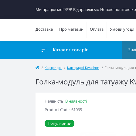
Ми працюємо! 💛​💙 Відправляємо Новою поштою к
Доставка
Про магазин
Оплата
Умови угоди
Каталог товарів
Картриджі
Картриджі Kwadron
Голка-модуль для 
Голка-модуль для татуажу 
Наявність:
В наявності
Product Code: 61035
Популярний