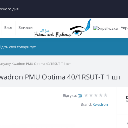
ожного дня
Блог
Знижки
Укр
татуажу Kwadron PMU Optima 40/1RSUT-T 1 шт
Kwadron PMU Optima 40/1RSUT-T 1 шт
Відгуки:
(0)
Brand:
Kwadron