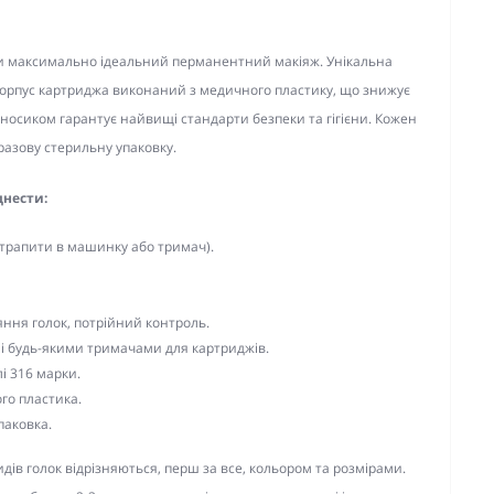
и максимально ідеальний перманентний макіяж. Унікальна
ь. Корпус картриджа виконаний з медичного пластику, що знижує
з носиком гарантує найвищі стандарти безпеки та гігієни. Кожен
азову стерильну упаковку.
днести:
трапити в машинку або тримач).
яння голок, потрійний контроль.
 і будь-якими тримачами для картриджів.
і 316 марки.
го пластика.
паковка.
идів голок відрізняються, перш за все, кольором та розмірами.