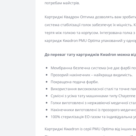
потребам майстрів.
Картриджі Квадрон Оптима дозволять вам зробит
система стабілізації голок забезпечує їх міцніст
тертя між голкою та корпусом. Інтегрована голка 
картридж Kwadron PMU Optima упакований у однор
До переваг тату картриджів Kwadron можна ві
Мембранна безпечна система (не дає фарбі по
Прозорий накінечник – найкраща видимість.
Покращена подача фарби.
Використання висококласної сталі та точне па
Сумісні з усіма тату машинками типу Chayenne
Голки виготовлені з нержавіючої медичної стал
Накінечники виготовлені із прозорого медично
100% стерилізація EO газом та індивідуальна у
Картриджі Kwadron із серії PMU Optima від інших в