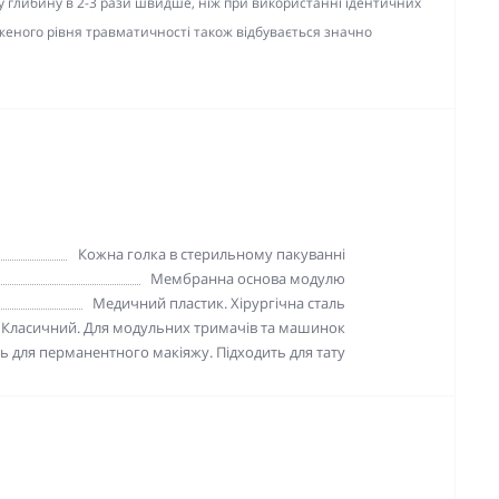
у глибину в 2-3 рази швидше, ніж при використанні ідентичних
женого рівня травматичності також відбувається значно
Кожна голка в стерильному пакуванні
Мембранна основа модулю
Медичний пластик. Хірургічна сталь
Класичний. Для модульних тримачів та машинок
ь для перманентного макіяжу. Підходить для тату