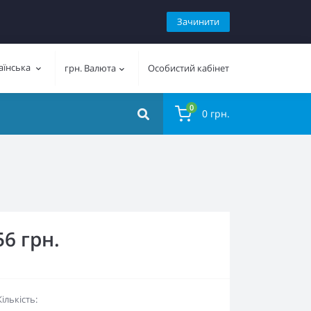
Зачинити
аїнська
грн.
Валюта
Особистий кабінет
0
0 грн.
56 грн.
Кількість: