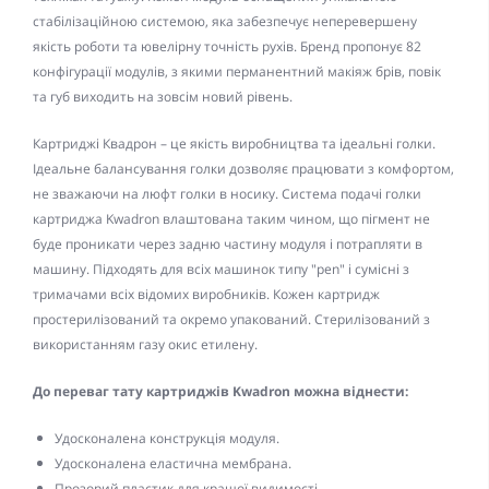
стабілізаційною системою, яка забезпечує неперевершену
якість роботи та ювелірну точність рухів. Бренд пропонує 82
конфігурації модулів, з якими перманентний макіяж брів, повік
та губ виходить на зовсім новий рівень.
Картриджі Квадрон – це якість виробництва та ідеальні голки.
Ідеальне балансування голки дозволяє працювати з комфортом,
не зважаючи на люфт голки в носику. Система подачі голки
картриджа Kwadron влаштована таким чином, що пігмент не
буде проникати через задню частину модуля і потрапляти в
машину. Підходять для всіх машинок типу "pen" і сумісні з
тримачами всіх відомих виробників. Кожен картридж
простерилізований та окремо упакований. Стерилізований з
використанням газу окис етилену.
До переваг тату картриджів Kwadron можна віднести:
Удосконалена конструкція модуля.
Удосконалена еластична мембрана.
Прозорий пластик для кращої видимості.