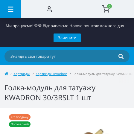
0
Ми працюємо! 💛​💙 Відправляємо Новою поштою кожного дня
Зачинити
Картриджі
Картриджі Kwadron
Голка-модуль для татуажу KWADRON 3
Голка-модуль для татуажу
KWADRON 30/3RSLT 1 шт
Хіт продажу
Популярний