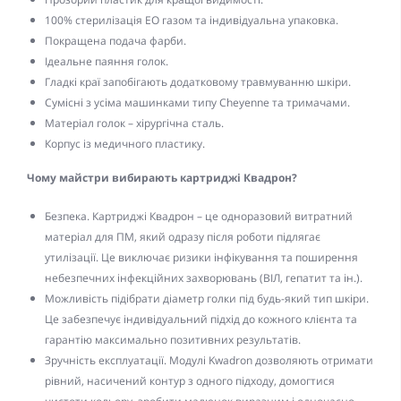
100% стерилізація EO газом та індивідуальна упаковка.
Покращена подача фарби.
Ідеальне паяння голок.
Гладкі краї запобігають додатковому травмуванню шкіри.
Сумісні з усіма машинками типу Cheyenne та тримачами.
Матеріал голок – хірургічна сталь.
Корпус із медичного пластику.
Чому майстри вибирають картриджі Квадрон?
Безпека. Картриджі Квадрон – це одноразовий витратний
матеріал для ПМ, який одразу після роботи підлягає
утилізації. Це виключає ризики інфікування та поширення
небезпечних інфекційних захворювань (ВІЛ, гепатит та ін.).
Можливість підібрати діаметр голки під будь-який тип шкіри.
Це забезпечує індивідуальний підхід до кожного клієнта та
гарантію максимально позитивних результатів.
Зручність експлуатації. Модулі Kwadron дозволяють отримати
рівний, насичений контур з одного підходу, домогтися