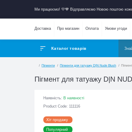
Ми працюємо! 💛​💙 Відправляємо Новою поштою к
Доставка
Про магазин
Оплата
Умови угоди
Каталог товарів
Пігменти
Пігменти для татуажу D|N Nude Blush
Пі
Пігмент для татуажу D|N NU
Наявність:
В наявності
Product Code: 111116
Хіт продажу
Популярний