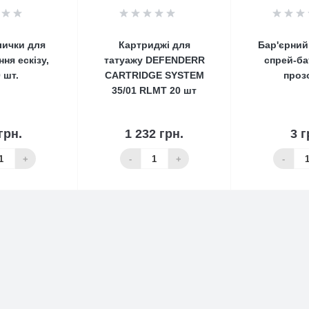
0
0
лички для
Картриджі для
Бар'єрний
ня ескізу,
татуажу DEFENDERR
спрей-ба
 шт.
CARTRIDGE SYSTEM
проз
35/01 RLMT 20 шт
грн.
1 232 грн.
3 г
кошика
До кошика
Нет в
+
-
+
-