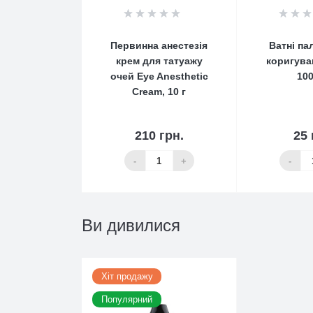
0
Первинна анестезія
Ватні па
крем для татуажу
коригуван
очей Eye Anesthetic
100
Cream, 10 г
210 грн.
25 
До кошика
До 
-
+
-
Ви дивилися
Хіт продажу
Популярний