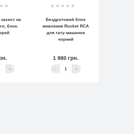
0
0
 захист на
Бездротовий блок
тл, блок.
живлення Rocket RCA
орий
для тату-машинок
чорний
рн.
1 980 грн.
 наличии
Нет в наличии
+
-
+