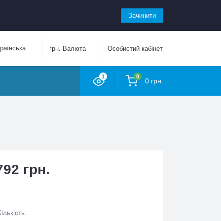
Зачинити
аїнська
грн.
Валюта
Особистий кабінет
1
0
0 грн.
792 грн.
Кількість: