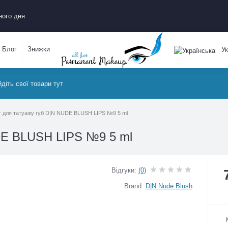
ожного дня
Блог
Знижки
Укр
гмент для татуажу губ D|N NUDE BLUSH LIPS №9 5 ml
DE BLUSH LIPS №9 5 ml
Відгуки:
(0)
Brand:
D|N Nude Blush