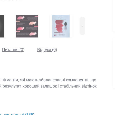
>
Питання (0)
Відгуки (0)
вані пігменти, які мають збалансовані
ти передбачуваний результат, хороший
ні та виході зі шкіри.