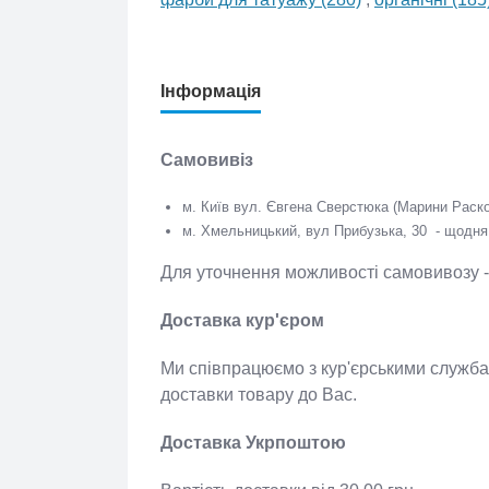
фарби для татуажу (280)
,
органічні (18
Інформація
Самовивіз
м. Київ вул. Євгена Сверстюка (Марини Расково
м. Хмельницький, вул Прибузька, 30 - щодня 
Для уточнення можливості самовивозу
Доставка кур'єром
Ми співпрацюємо з кур'єрськими сл
спосіб доставки товару до Вас.
Доставка Укрпоштою