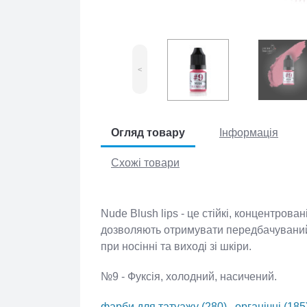
<
Огляд товару
Інформація
Схожі товари
Nude Blush lips - це стійкі, концентро
компоненти, що дозволяють отримува
залишок і стабільний відтінок при носін
№9 - Фуксія, холодний, насичений.