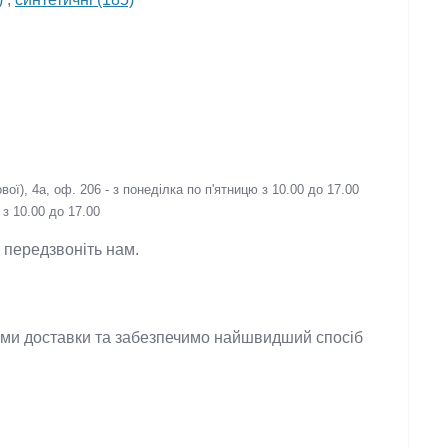
5)
,
синтетичні (185)
ї), 4а, оф. 206 - з понеділка по п'ятницю з 10.00 до 17.00
з 10.00 до 17.00
 - передзвоніть нам.
ужбами доставки та забезпечимо найшвидший