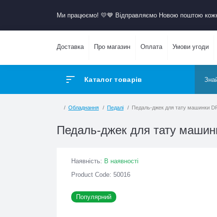
Ми працюємо! 💛​💙 Відправляємо Новою поштою к
Доставка
Про магазин
Оплата
Умови угоди
Каталог товарів
Обладнання
Педалі
Педаль-джек для тату машин
Педаль-джек для тату маши
Наявність:
В наявності
Product Code: 50016
Популярний