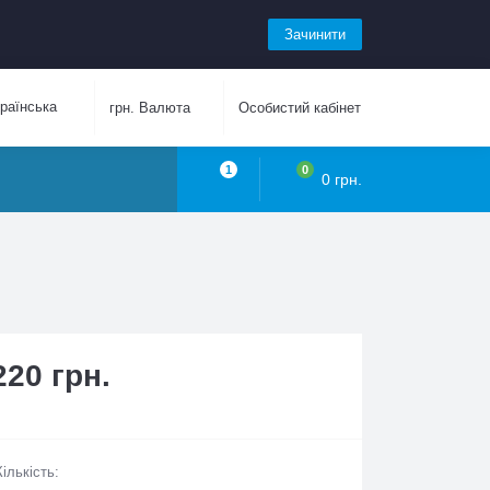
Зачинити
аїнська
грн.
Валюта
Особистий кабінет
1
0
0 грн.
220 грн.
Кількість: