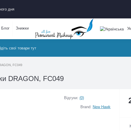
ожного дня
Блог
Знижки
Укр
ки DRAGON, FC049
нки DRAGON, FC049
Відгуки:
(0)
Brand:
New Hawk