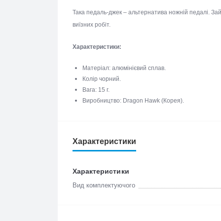
Така педаль-джек – альтернатива ножній педалі. З
для виїзних робіт.
Характеристики:
Матеріал: алюмінієвий сплав.
Колір чорний.
Вага: 15 г.
Виробництво: Dragon Hawk (Корея).
Характеристики
Характеристики
Вид комплектуючого