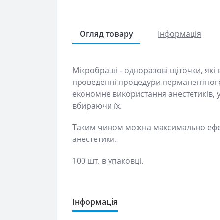
Огляд товару
Інформація
Мікробраші - одноразові щіточки, які в
проведенні процедури перманентного ма
використання анестетиків, утримуючи во
Таким чином можна максимально ефекти
100 шт. в упаковці.
Інформація
Самовивіз