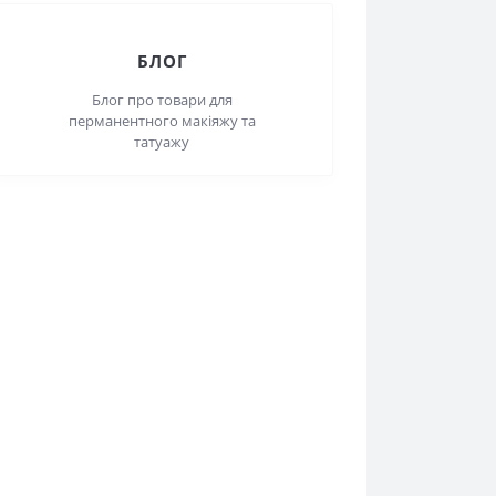
ОПЛАТА
Приймаємо оплату online
БЛОГ
Блог про товари для
перманентного макіяжу та
татуажу