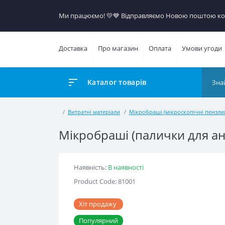
Ми працюємо! 💛​💙 Відправляємо Новою поштою кож
Доставка
Про магазин
Оплата
Умови угоди
Каталог товарів
Витратні матеріали
Мікробраші (мікроскопічні пензлики)
Мікробраші (палички для анест
Наявність:
В наявності
Product Code: 81001
Хіт продажу
Популярний