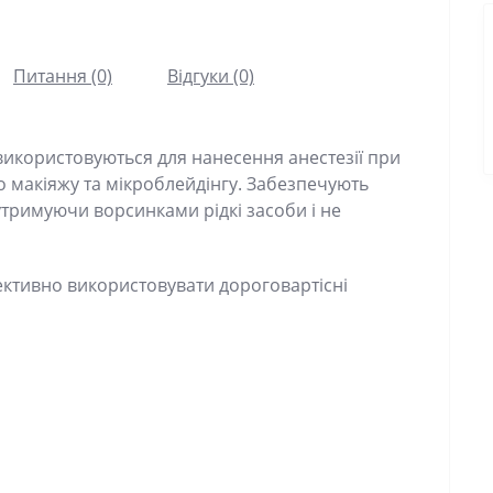
Питання (0)
Відгуки (0)
икористовуються для нанесення анестезії при
кіяжу та мікроблейдінгу. Забезпечують економне
рсинками рідкі засоби і не вбираючи їх.
вно використовувати дороговартісні анестетики.