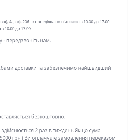
ої), 4а, оф. 206 - з понеділка по п'ятницю з 10.00 до 17.00
з 10.00 до 17.00
 передзвоніть нам.
ами доставки та забезпечимо найшвидший спосіб
ставляється безкоштовно.
дійснюється 2 раз в тиждень Якщо сума
00 грн і Ви оплачуєте замовлення переказом
вка по Україні БЕЗКОШТОВНО!