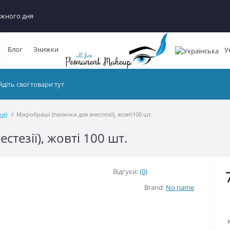
ного дня
Блог
Знижки
Ук
Мікробраші (палички для анестезії), жовті100 шт.
езії), жовті 100 шт.
Відгуки:
(0)
Brand:
No name