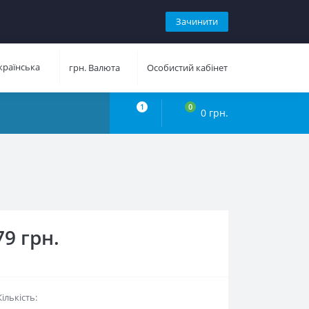
Зачинити
раїнська
грн.
Валюта
Особистий кабінет
1
0
0 грн.
79 грн.
Кількість: