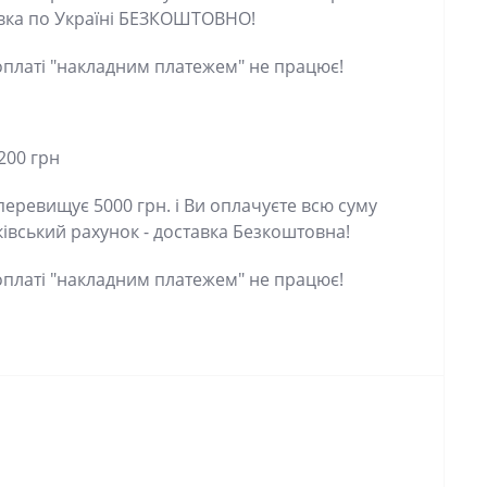
латі "накладним платежем" не працює!
00 грн
евищує 5000 грн. і Ви оплачуєте всю суму
ський рахунок - доставка Безкоштовна!
латі "накладним платежем" не працює!
 задайте своє питання.