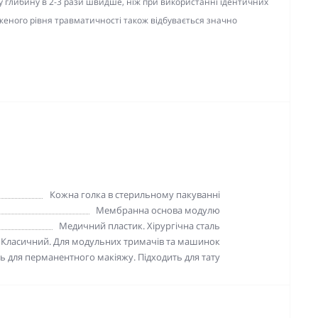
у глибину в 2-3 рази швидше, ніж при використанні ідентичних
женого рівня травматичності також відбувається значно
Кожна голка в стерильному пакуванні
Мембранна основа модулю
Медичний пластик. Хірургічна сталь
Класичний. Для модульних тримачів та машинок
ь для перманентного макіяжу. Підходить для тату