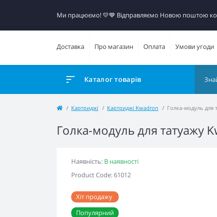
Ми працюємо! 💛​💙 Відправляємо Новою поштою к
Доставка
Про магазин
Оплата
Умови угоди
Каталог товарів
Картриджі
Картриджі Kwadron
Голка-модуль для 
Голка-модуль для татуажу 
Наявність:
В наявності
Product Code: 61012
Хіт продажу
Популярний