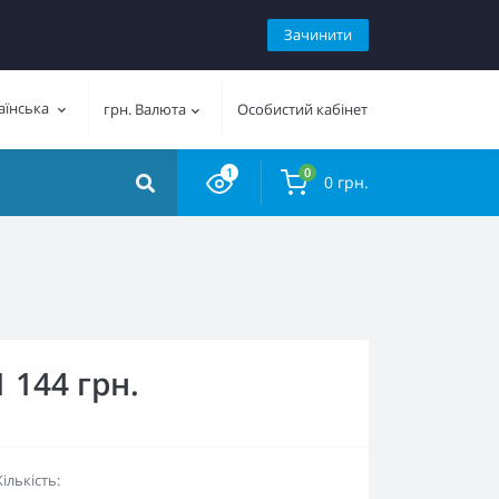
Зачинити
аїнська
грн.
Валюта
Особистий кабінет
1
0
0 грн.
1 144 грн.
Кількість: