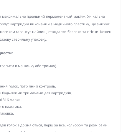
и максимально ідеальний перманентний макіяж. Унікальна
ь. Корпус картриджа виконаний з медичного пластику, що знижує
з носиком гарантує найвищі стандарти безпеки та гігієни. Кожен
азову стерильну упаковку.
днести:
трапити в машинку або тримач).
яння голок, потрійний контроль.
 і будь-якими тримачами для картриджів.
і 316 марки.
го пластика.
паковка.
идів голок відрізняються, перш за все, кольором та розмірами.