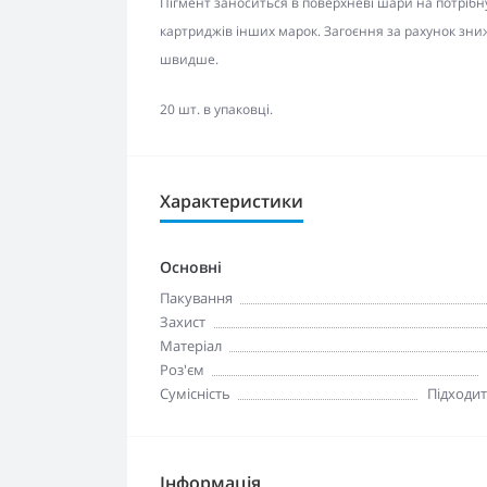
Пігмент заноситься в поверхневі шари на потрібн
картриджів інших марок. Загоєння за рахунок зни
швидше.
20 шт. в упаковці.
Характеристики
Основні
Пакування
Захист
Матеріал
Роз'єм
Сумісність
Підходит
Інформація