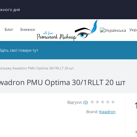
ожного дня
Блог
Знижки
Укр
татуажу Kwadron PMU Optima 30/1RLLT 20 шт
Kwadron PMU Optima 30/1RLLT 20 шт
Відгуки:
(0)
Brand:
Kwadron