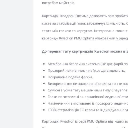
потребам майстрів.
Картриджі Квадрон Оптима дозволять вам зробит
система стабілізації голок забезпечує їх міцніст
тертя між голкою та корпусом. Інтегрована голка 
картридж Kwadron PMU Optima упакований у однор
До переваг тату картриджів Kwadron можна ві
Мембранна безпечна система (не дає фарбі по
Прозорий накінечник – найкраща видимість.
Покращена подача фарби.
Використання висококласної сталі та точне па
Сумісні з усіма тату машинками типу Chayenne
Голки виготовлені з нержавіючої медичної стал
Накінечники виготовлені із прозорого медично
100% стерилізація EO газом та індивідуальна у
Картриджі Kwadron із серії PMU Optima від інших в