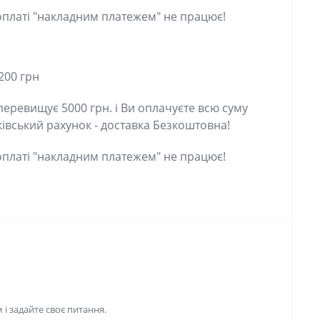
латі "накладним платежем" не працює!
00 грн
евищує 5000 грн. і Ви оплачуєте всю суму
ський рахунок - доставка Безкоштовна!
латі "накладним платежем" не працює!
 задайте своє питання.