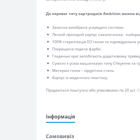
До переваг тату картриджів Ambition можна відне
Захисна мембрана усередині системи.
Легкий прозорий корпус наконечника - найкраща 
100% стерилізація EO газом та індивідуальна уп
Покращена подача фарби.
Гладенькі краї запобігають додатковому травмув
Сумісні з усіма машинками типу Cheyenne та тр
Матеріал голок – хірургічна сталь.
Корпус із медичного пластику.
Продаються поштучно або упаковками по 20 шт. / уп
Інформація
Самовивіз