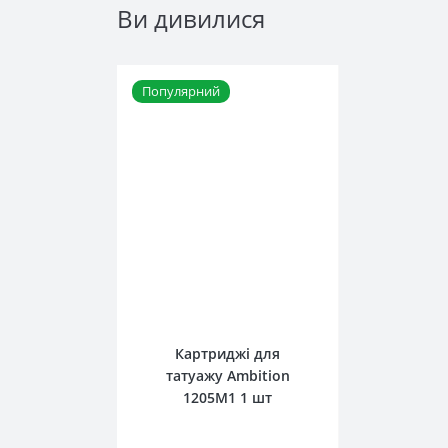
Ви дивилися
Популярний
0
Картриджі для
татуажу Ambition
1205M1 1 шт
35 грн.