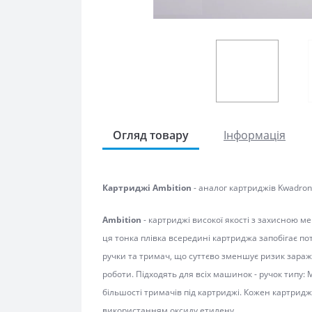
Огляд товару
Інформація
Картриджі Ambition
- аналог картриджів Kwadron.
Ambition
- картриджі високої якості з захисною ме
тонка плівка всередині картриджа запобігає потрапл
тримач, що суттєво зменшує ризик зараження. Міцни
Підходять для всіх машинок - ручок типу: Mast, EZ, 
тримачів під картриджі. Кожен картридж простерил
оксиду етилену.