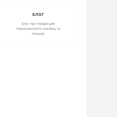
ОПЛАТА
Приймаємо оплату online
БЛОГ
Блог про товари для
перманентного макіяжу та
татуажу