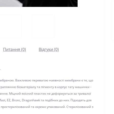
Питання (0)
Відгуки (0)
мбраною. Важливою перевагою наявності мембрани є те, що ця
янню біоматеріалу та пігменту в корпус тату машинки - ручки та
й якісний пластик не деформується за тривалої роботи.
Bronc, Dragonhawk та подібних до них. Підходять для більшості
ізований та окремо упакований. Стерилізований з використанням