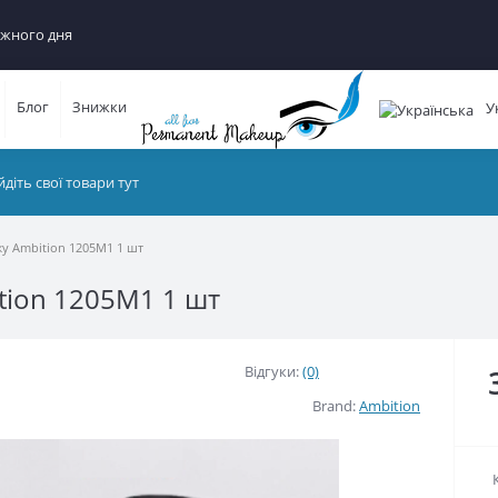
ного дня
Блог
Знижки
Ук
mbition 1205M1 1 шт
ion 1205M1 1 шт
Відгуки:
(0)
Brand:
Ambition