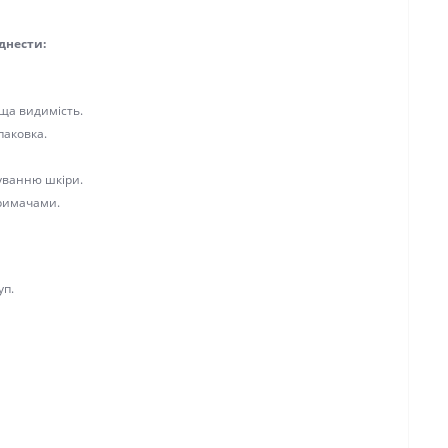
сти:
видимість.
аковка.
анню шкіри.
имачами.
.