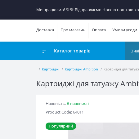
Ми працюємо! 💛​💙 Відправляємо Новою поштою кож
Доставка
Про магазин
Оплата
Умови угоди
Каталог товарів
Картриджі
Картриджі Ambition
Картриджі для татуажу A
Картриджі для татуажу Ambit
Наявність:
В наявності
Product Code: 64011
Популярний