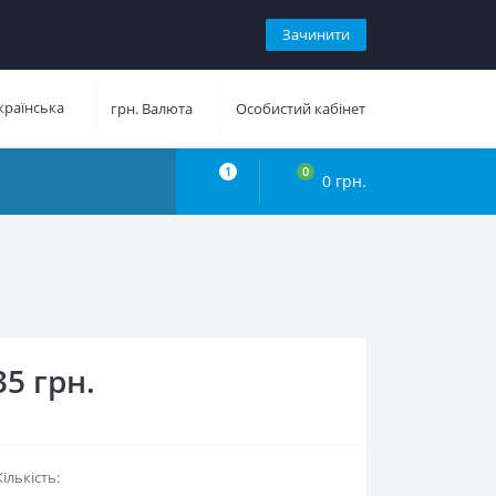
Зачинити
раїнська
грн.
Валюта
Особистий кабінет
1
0
0 грн.
35 грн.
Кількість: