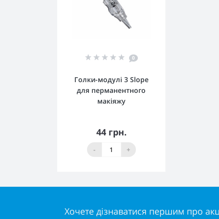
0
Голки-модулі 3 Slope
для перманентного
макіяжу
44 грн.
До кошика
-
+
Хочете дізнаватися першим про акці