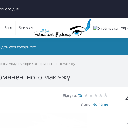
ожного дня
Блог
Знижки
Укр
Голки-модулі 3 Slope для перманентного макіяжу
ерманентного макіяжу
Відгуки:
(0)
Brand:
No name