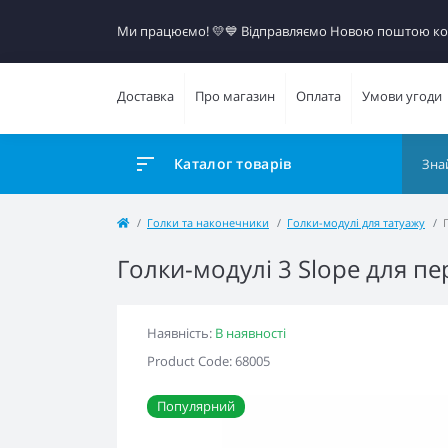
Ми працюємо! 💛​💙 Відправляємо Новою поштою к
Доставка
Про магазин
Оплата
Умови угоди
Каталог товарів
Голки та наконечники
Голки-модулі для татуажу
Голки-модулі 3 Slope для п
Наявність:
В наявності
Product Code: 68005
Популярний