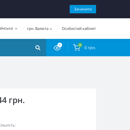
Зачинити
аїнська
грн.
Валюта
Особистий кабінет
1
0
0 грн.
44 грн.
Кількість: