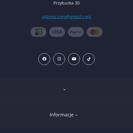
Przybuzka 30
a4pmu.com@gmail.com
Znieczulenie
Informacje
Sprzęt
Wkłady do tatuażu