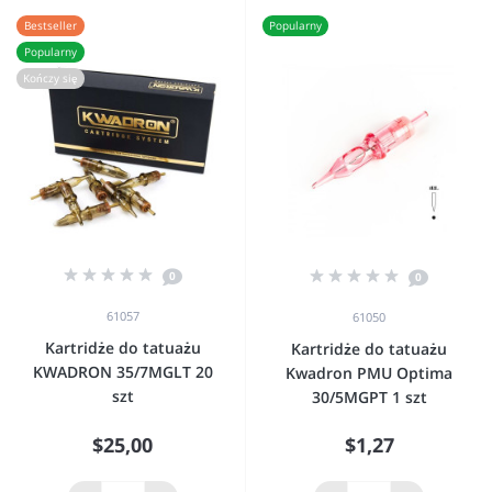
Bestseller
Popularny
Popularny
Kończy się
0
0
61057
61050
Kartridże do tatuażu
Kartridże do tatuażu
KWADRON 35/7MGLT 20
Kwadron PMU Optima
szt
30/5MGPT 1 szt
$25,00
$1,27