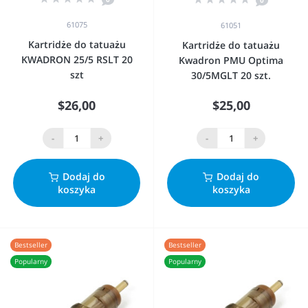
0
61075
61051
Kartridże do tatuażu
Kartridże do tatuażu
KWADRON 25/5 RSLT 20
Kwadron PMU Optima
szt
30/5MGLT 20 szt.
$26,00
$25,00
-
+
-
+
Dodaj do
Dodaj do
koszyka
koszyka
Bestseller
Bestseller
Popularny
Popularny