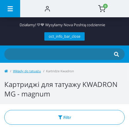
0
Działamy! 💛💙 Wysyłamy Nova Poshtą codziennie
oct_info_bar_close
Wkłady do tatuażu
Kartridże Kwadron
Картриджі для татуажу KWADRON
MG - magnum
Filtr