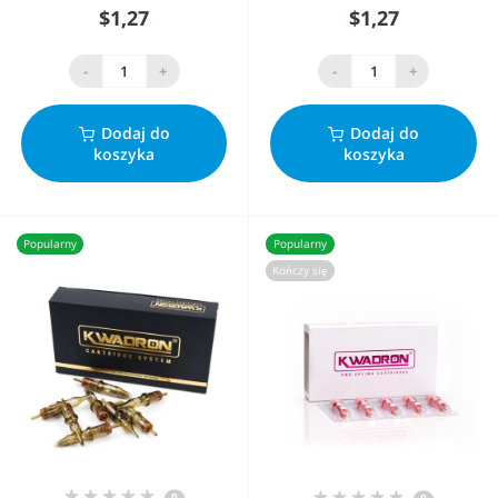
$1,27
$1,27
-
+
-
+
Dodaj do
Dodaj do
koszyka
koszyka
Popularny
Popularny
Kończy się
0