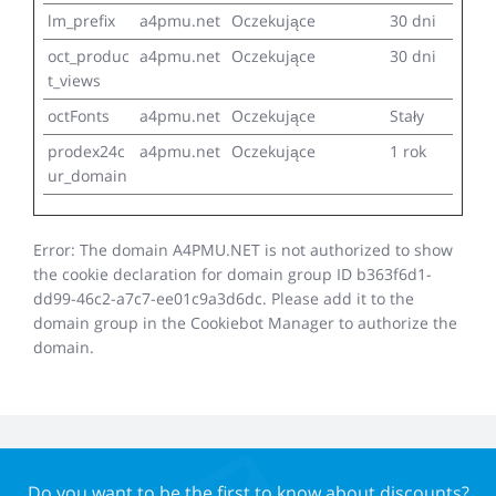
lm_prefix
a4pmu.net
Oczekujące
30 dni
oct_produc
a4pmu.net
Oczekujące
30 dni
t_views
octFonts
a4pmu.net
Oczekujące
Stały
prodex24c
a4pmu.net
Oczekujące
1 rok
ur_domain
Error: The domain A4PMU.NET is not authorized to show
the cookie declaration for domain group ID b363f6d1-
dd99-46c2-a7c7-ee01c9a3d6dc. Please add it to the
domain group in the Cookiebot Manager to authorize the
domain.
Do you want to be the first to know about discounts?