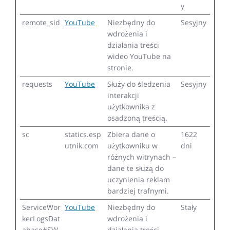
y
remote_sid
YouTube
Niezbędny do
Sesyjny
wdrożenia i
działania treści
wideo YouTube na
stronie.
requests
YouTube
Służy do śledzenia
Sesyjny
interakcji
użytkownika z
osadzoną treścią.
sc
statics.esp
Zbiera dane o
1622
utnik.com
użytkowniku w
dni
różnych witrynach –
dane te służą do
uczynienia reklam
bardziej trafnymi.
ServiceWor
YouTube
Niezbędny do
Stały
kerLogsDat
wdrożenia i
abase#SW
działania treści