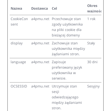
Okres
Nazwa
Dostawca
Cel
ważności
CookieCon
a4pmu.net
Przechowuje stan
1 rok
sent
zgody użytkownika
na pliki cookie dla
bieżącej domeny
display
a4pmu.net
Zachowuje stan
Stały
użytkownika między
żądaniami stron.
language
a4pmu.net
Zapisuje
30 dni
preferowany język
użytkownika w
serwisie.
OCSESSID
a4pmu.net
Utrzymuje stan
Sesyjny
sesji
odwiedzającego
między żądaniami
stron.