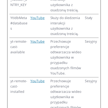
NTRY_KEY
użytkownika z
osadzoną treścią.
YtIdbMeta
YouTube
Służy do śledzenia
Stały
#database
interakcji
s
użytkownika z
osadzoną treścią.
yt-remote-
YouTube
Przechowuje
Sesyjny
cast-
preferencje
available
odtwarzacza wideo
użytkownika w
przypadku
osadzonych filmów
YouTube.
yt-remote-
YouTube
Przechowuje
Sesyjny
cast-
preferencje
installed
odtwarzacza wideo
użytkownika w
przypadku
osadzonych filmów