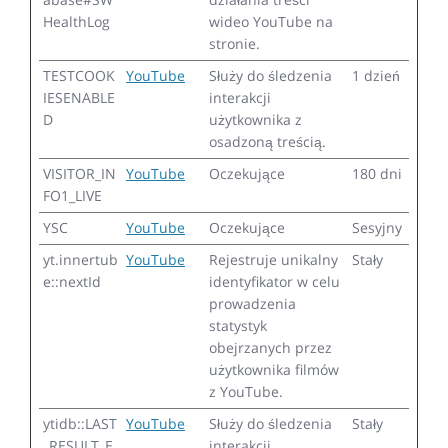
HealthLog
wideo YouTube na
stronie.
TESTCOOK
YouTube
Służy do śledzenia
1 dzień
IESENABLE
interakcji
D
użytkownika z
osadzoną treścią.
VISITOR_IN
YouTube
Oczekujące
180 dni
FO1_LIVE
YSC
YouTube
Oczekujące
Sesyjny
yt.innertub
YouTube
Rejestruje unikalny
Stały
e::nextId
identyfikator w celu
prowadzenia
statystyk
obejrzanych przez
użytkownika filmów
z YouTube.
ytidb::LAST
YouTube
Służy do śledzenia
Stały
_RESULT_E
interakcji