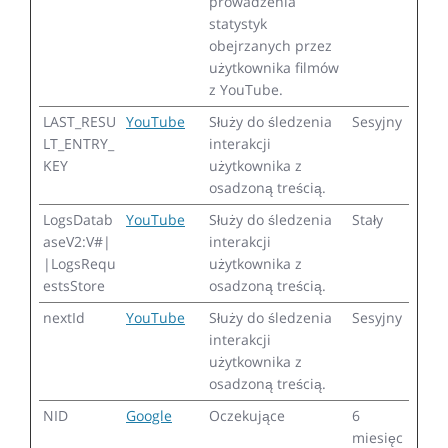
prowadzenia
statystyk
obejrzanych przez
użytkownika filmów
z YouTube.
LAST_RESU
YouTube
Służy do śledzenia
Sesyjny
LT_ENTRY_
interakcji
KEY
użytkownika z
osadzoną treścią.
LogsDatab
YouTube
Służy do śledzenia
Stały
aseV2:V#|
interakcji
|LogsRequ
użytkownika z
estsStore
osadzoną treścią.
nextId
YouTube
Służy do śledzenia
Sesyjny
interakcji
użytkownika z
osadzoną treścią.
NID
Google
Oczekujące
6
miesięc