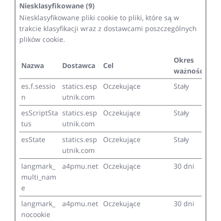
Niesklasyfikowane (9)
Niesklasyfikowane pliki cookie to pliki, które są w
trakcie klasyfikacji wraz z dostawcami poszczególnych
plików cookie.
Okres
Nazwa
Dostawca
Cel
ważności
es.f.sessio
statics.esp
Oczekujące
Stały
n
utnik.com
esScriptSta
statics.esp
Oczekujące
Stały
tus
utnik.com
esState
statics.esp
Oczekujące
Stały
utnik.com
langmark_
a4pmu.net
Oczekujące
30 dni
multi_nam
e
langmark_
a4pmu.net
Oczekujące
30 dni
nocookie