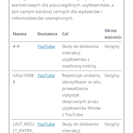
wartościowych dla poszczególnych użytkowników, a
tym samym bardziej cennych dla wydawców i
reklamodawców zewnętrznych.
Okres
Nazwa
Dostawca
Cel
ważności
#-#
YouTube
Służy do śledzenia
Sesyjny
interakcji
użytkownika z
osadzoną treścią.
iU5q-!O9@
YouTube
Rejestruje unikalny
Sesyjny
$
identyfikator w celu
prowadzenia
statystyk
obejrzanych przez
użytkownika filmów
z YouTube.
LAST_RESU
YouTube
Służy do śledzenia
Sesyjny
LT_ENTRY_
interakcji