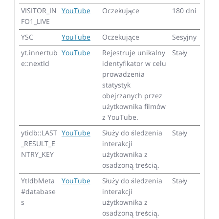
VISITOR_IN
YouTube
Oczekujące
180 dni
FO1_LIVE
YSC
YouTube
Oczekujące
Sesyjny
yt.innertub
YouTube
Rejestruje unikalny
Stały
e::nextId
identyfikator w celu
prowadzenia
statystyk
obejrzanych przez
użytkownika filmów
z YouTube.
ytidb::LAST
YouTube
Służy do śledzenia
Stały
_RESULT_E
interakcji
NTRY_KEY
użytkownika z
osadzoną treścią.
YtIdbMeta
YouTube
Służy do śledzenia
Stały
#database
interakcji
s
użytkownika z
osadzoną treścią.