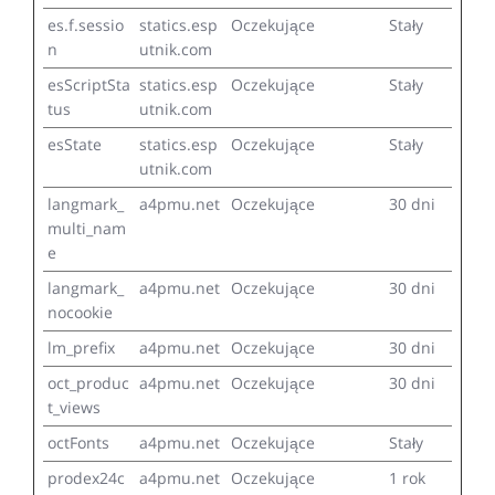
es.f.sessio
statics.esp
Oczekujące
Stały
n
utnik.com
esScriptSta
statics.esp
Oczekujące
Stały
tus
utnik.com
esState
statics.esp
Oczekujące
Stały
utnik.com
langmark_
a4pmu.net
Oczekujące
30 dni
multi_nam
e
langmark_
a4pmu.net
Oczekujące
30 dni
nocookie
lm_prefix
a4pmu.net
Oczekujące
30 dni
oct_produc
a4pmu.net
Oczekujące
30 dni
t_views
octFonts
a4pmu.net
Oczekujące
Stały
prodex24c
a4pmu.net
Oczekujące
1 rok