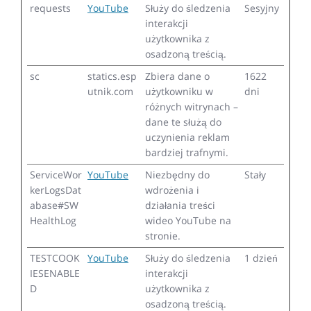
requests
YouTube
Służy do śledzenia
Sesyjny
interakcji
użytkownika z
osadzoną treścią.
sc
statics.esp
Zbiera dane o
1622
utnik.com
użytkowniku w
dni
różnych witrynach –
dane te służą do
uczynienia reklam
bardziej trafnymi.
ServiceWor
YouTube
Niezbędny do
Stały
kerLogsDat
wdrożenia i
abase#SW
działania treści
HealthLog
wideo YouTube na
stronie.
TESTCOOK
YouTube
Służy do śledzenia
1 dzień
IESENABLE
interakcji
D
użytkownika z
osadzoną treścią.