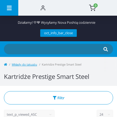
0
Działamy! 💛💙 Wysyłamy Nova Poshtą codziennie
oct_info_bar_close
Wkłady do tatuażu
Kartridże Prestige Smart Steel
Kartridże Prestige Smart Steel
Filtr