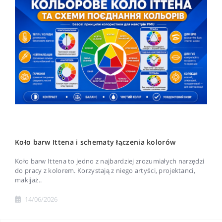
Koło barw Ittena i schematy łączenia kolorów
Koło barw Ittena to jedno z najbardziej zrozumiałych narzędzi
do pracy z kolorem. Korzystają z niego artyści, projektanci,
makijaż..
14/06/2026