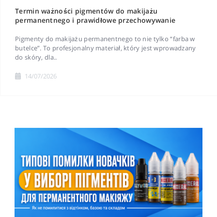
Termin ważności pigmentów do makijażu
permanentnego i prawidłowe przechowywanie
Pigmenty do makijażu permanentnego to nie tylko “farba w
butelce”. To profesjonalny materiał, który jest wprowadzany
do skóry, dla..
14/07/2026