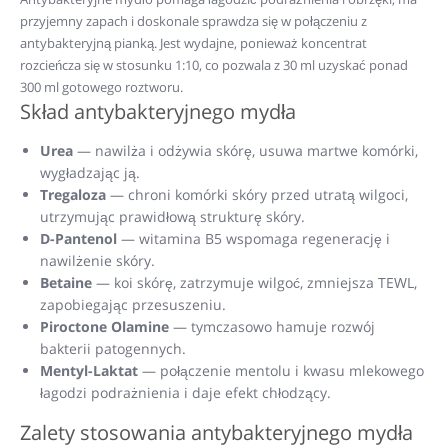
przyjemny zapach i doskonale sprawdza się w połączeniu z
antybakteryjną pianką. Jest wydajne, ponieważ koncentrat
rozcieńcza się w stosunku 1:10, co pozwala z 30 ml uzyskać ponad
300 ml gotowego roztworu.
Skład antybakteryjnego mydła
Urea
— nawilża i odżywia skórę, usuwa martwe komórki,
wygładzając ją.
Tregaloza
— chroni komórki skóry przed utratą wilgoci,
utrzymując prawidłową strukturę skóry.
D-Pantenol
— witamina B5 wspomaga regenerację i
nawilżenie skóry.
Betaine
— koi skórę, zatrzymuje wilgoć, zmniejsza TEWL,
zapobiegając przesuszeniu.
Piroctone Olamine
— tymczasowo hamuje rozwój
bakterii patogennych.
Mentyl-Laktat
— połączenie mentolu i kwasu mlekowego
łagodzi podrażnienia i daje efekt chłodzący.
Zalety stosowania antybakteryjnego mydła