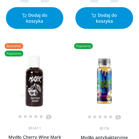
Dodaj do
Dodaj do
koszyka
koszyka
Bestseller
Popularny
Popularny
0
0
85147-1
85176
Mydło Cherry Wine Mark
Mydło antybakteryjne