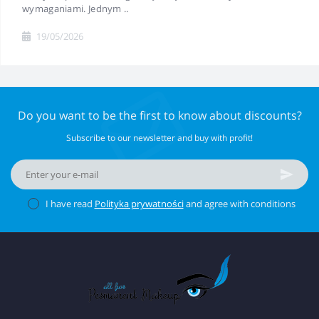
wymaganiami. Jednym ..
19/05/2026
Do you want to be the first to know about discounts?
Subscribe to our newsletter and buy with profit!
I have read
Polityka prywatności
and agree with conditions