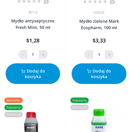
0
0
85115
010125
Mydło antyseptyczne
Mydło zielone Mark
Fresh Mint, 50 ml
Ecopharm, 100 ml
$1,28
$3,33
-
+
-
+
Dodaj do
Dodaj do
koszyka
koszyka
Bestseller
Popularny
Popularny
Kończy się
Kończy się