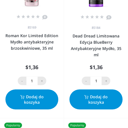
0
0
85169
85184
Roman Kor Limited Edition
Dead Dread Limitowana
Mydło antybakteryjne
Edycja BlueBerry
brzoskwiniowe, 35 ml
Antybakteryjne Mydło, 35
ml
$1,36
$1,36
-
+
-
+
Dodaj do
Dodaj do
koszyka
koszyka
Popularny
Popularny