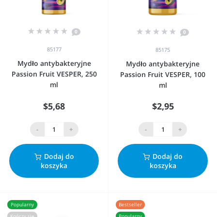
0
0
85177
85175
Mydło antybakteryjne
Mydło antybakteryjne
Passion Fruit VESPER, 250
Passion Fruit VESPER, 100
ml
ml
$5,68
$2,95
-
+
-
+
Dodaj do
Dodaj do
koszyka
koszyka
Popularny
Bestseller
Kończy się
Popularny