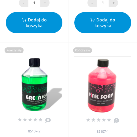
-
+
-
+
Dodaj do
Dodaj do
koszyka
koszyka
Kończy się
Kończy się
0
0
85107-2
85107-1