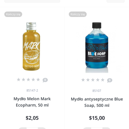
Kończy się
Kończy się
0
0
85147-2
85107
Mydło Melon Mark
Mydło antyseptyczne Blue
Ecopharm, 50 ml
Soap, 500 ml
$2,05
$15,00