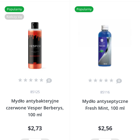
Popularny
Popularny
Kończy się
0
0
85125
85116
Mydło antybakteryjne
Mydło antyseptyczne
czerwone Vesper Berberys,
Fresh Mint, 100 ml
100 ml
$2,73
$2,56