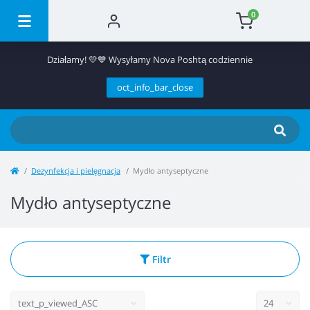
0
Działamy! 💛💙 Wysyłamy Nova Poshtą codziennie
oct_info_bar_close
Dezynfekcja i pielęgnacja
Mydło antyseptyczne
Mydło antyseptyczne
Filtr