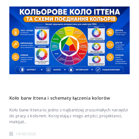
Koło barw Ittena i schematy łączenia kolorów
Koło barw Ittena to jedno z najbardziej zrozumiałych narzędzi
do pracy z kolorem. Korzystają z niego artyści, projektanci,
makijaż..
14/06/2026