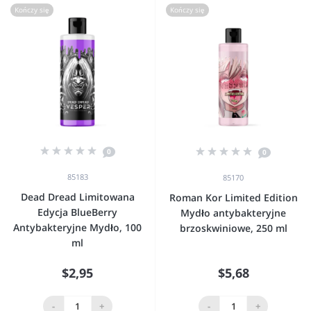
Kończy się
Kończy się
0
0
85183
85170
Dead Dread Limitowana
Roman Kor Limited Edition
Edycja BlueBerry
Mydło antybakteryjne
Antybakteryjne Mydło, 100
brzoskwiniowe, 250 ml
ml
$2,95
$5,68
-
+
-
+