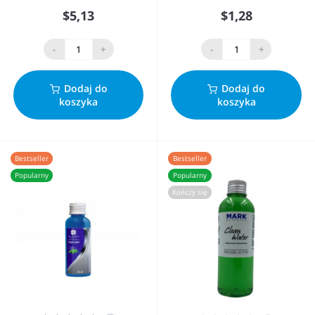
$5,13
$1,28
-
+
-
+
Dodaj do
Dodaj do
koszyka
koszyka
Bestseller
Bestseller
Popularny
Popularny
Kończy się