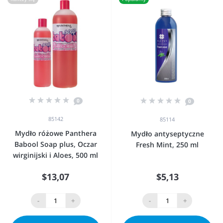
0
0
85142
85114
Mydło różowe Panthera
Mydło antyseptyczne
Babool Soap plus, Oczar
Fresh Mint, 250 ml
wirginijski i Aloes, 500 ml
$13,07
$5,13
-
+
-
+