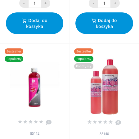
-
+
-
+
Dodaj do
Dodaj do
koszyka
koszyka
Bestseller
Bestseller
Popularny
Popularny
Kończy się
0
0
85112
85140