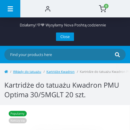
0
Działamy! 💛💙 Wysyłamy Nova Poshtą codziennie
Close
Wkłady do tatuażu
Kartridże Kwadron
Kartridże do tatuażu Kwadron P
Kartridże do tatuażu Kwadron PMU
Optima 30/5MGLT 20 szt.
Popularny
Kończy się