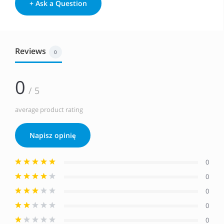
+ Ask a Question
Reviews
0
0
/ 5
average product rating
Napisz opinię
0
0
0
0
0