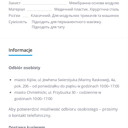
Захист
Мембранна основа модулю
Матеріал
Медичний пластик. Хірургічна сталь
Роз'єм
Класичний. Для модульних тримачів та машинок
Сумісність
Підходить для перманентного макіяжу.
Підходить для тату
Informacje
Odbiór osobisty
miasto Kijów, ul. Jewhena Swierstjuka (Mariny Raskowej), 4a,
pok. 206 – od poniedziałku do piątku w godzinach 10:00–17:00
miasto Chmielnicki, ul. Przybuzka 30 – codziennie w
godzinach 10:00–17:00
Aby potwierdzić możliwość odbioru osobistego – prosimy
o kontakt telefoniczny.
Dostawa kurierem