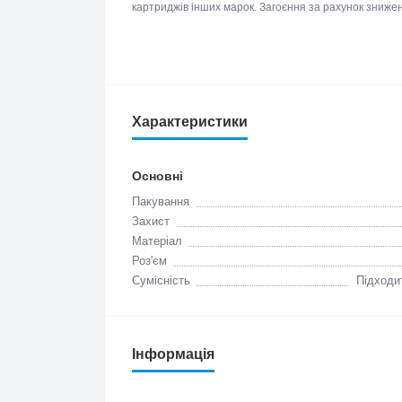
Пігмент заноситься в поверхневі шари на потрібн
картриджів інших марок. Загоєння за рахунок зни
швидше.
Характеристики
Основні
Пакування
Захист
Матеріал
Роз'єм
Сумісність
Підходит
Інформація