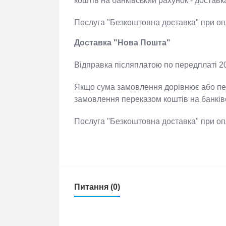
Відправка товару даним перевізником
замовлення дорівнює або перевищує 
коштів на банківський рахунок - дос
Послуга "Безкоштовна доставка" при 
Доставка "Нова Пошта"
Відправка післяплатою по передплаті 
Якщо сума замовлення дорівнює або п
замовлення переказом коштів на банк
Послуга "Безкоштовна доставка" при 
Питання (0)