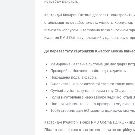
потребам майстрів.
Картриджі Квадрон Оптима дозволять вам зробит
система стабілізації голок забезпечує їх міцніст
тертя між голкою та корпусом. Інтегрована голка 
картридж Kwadron PMU Optima упакований у однор
До переваг тату картриджів Kwadron можна ві
Мембранна безпечна система (не дає фарбі по
Прозорий накінечник – найкраща видимість.
Покращена подача фарби.
Використання висококласної сталі та точне па
Сумісні з усіма тату машинками типу Chayenne
Голки виготовлені з нержавіючої медичної стал
Накінечники виготовлені із прозорого медично
100% стерилізація EO газом та індивідуальна у
Картриджі Kwadron із серії PMU Optima від інших в