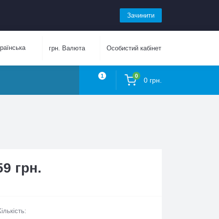
Зачинити
аїнська
грн.
Валюта
Особистий кабінет
1
0
0 грн.
59 грн.
Кількість: