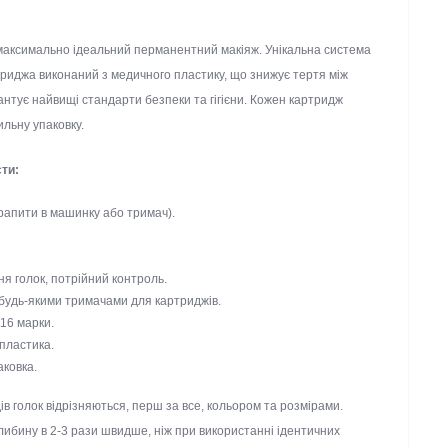
и максимально ідеальний перманентний макіяж. Унікальна
ь. Корпус картриджа виконаний з медичного пластику, що знижує
з носиком гарантує найвищі стандарти безпеки та гігієни. Кожен
азову стерильну упаковку.
днести:
трапити в машинку або тримач).
яння голок, потрійний контроль.
 і будь-якими тримачами для картриджів.
і 316 марки.
го пластика.
паковка.
идів голок відрізняються, перш за все, кольором та розмірами.