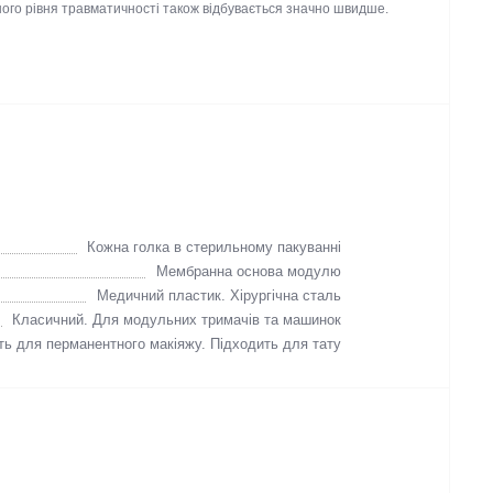
у глибину в 2-3 рази швидше, ніж при використанні ідентичних
женого рівня травматичності також відбувається значно
Кожна голка в стерильному пакуванні
Мембранна основа модулю
Медичний пластик. Хірургічна сталь
Класичний. Для модульних тримачів та машинок
ь для перманентного макіяжу. Підходить для тату