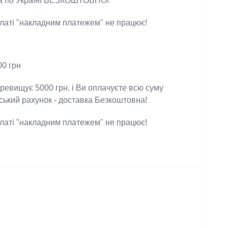
 здійснюється 2 раз в тиждень Якщо сума
5000 грн і Ви оплачуєте замовлення переказом
тавка по Україні БЕЗКОШТОВНО!
оплаті "накладним платежем" не працює!
200 грн
еревищує 5000 грн. і Ви оплачуєте всю суму
івський рахунок - доставка Безкоштовна!
оплаті "накладним платежем" не працює!