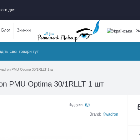
ожного дня
Блог
Знижки
Укр
уажу Kwadron PMU Optima 30/1RLLT 1 шт
dron PMU Optima 30/1RLLT 1 шт
Відгуки:
(0)
Brand:
Kwadron