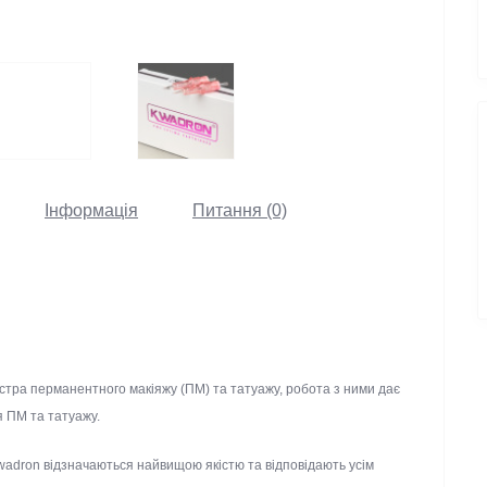
Інформація
Питання (0)
йстра перманентного макіяжу (ПМ) та татуажу, робота з ними
конання ПМ та татуажу.
 Kwadron відзначаються найвищою якістю та відповідають усім