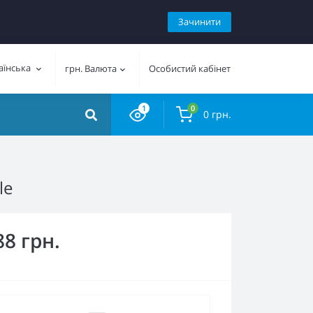
Зачинити
аїнська
грн.
Валюта
Особистий кабінет
1
0
0 грн.
le
88 грн.