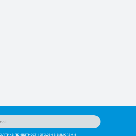
олітика приватності
і згоден з вимогами