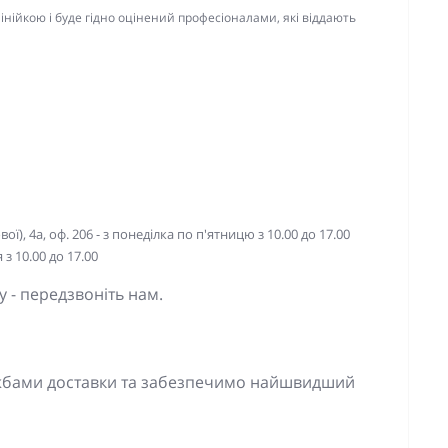
інійкою і буде гідно оцінений професіоналами, які віддають
ї), 4а, оф. 206 - з понеділка по п'ятницю з 10.00 до 17.00
з 10.00 до 17.00
 - передзвоніть нам.
ужбами доставки та забезпечимо найшвидший