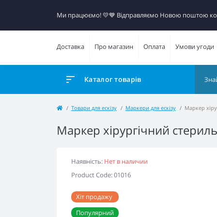
Ми працюємо! 💛​💙 Відправляємо Новою поштою к
Доставка
Про магазин
Оплата
Умови угоди
Каталог товарів
Товари для ескізу
Маркери для ескізу
Маркер хіру
Маркер хірургічний стерильн
Наявність:
Нет в наличии
Product Code: 01016
Хіт продажу
Популярний