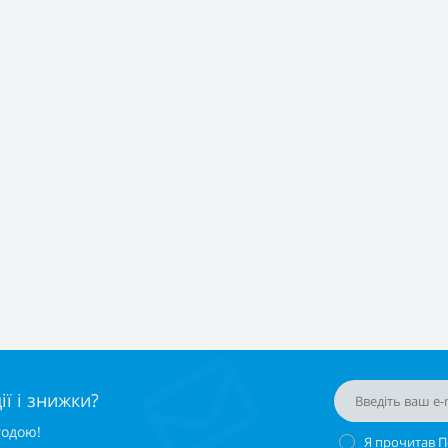
ї і знижки?
годою!
Я прочитав
П