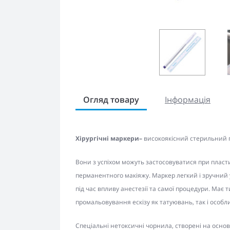
Огляд товару
Інформація
Хірургічні маркери–
високоякісний стерильний п
Вони з успіхом можуть застосовуватися при пласт
перманентного макіяжу. Маркер легкий і зручний у
під час впливу анестезії та самої процедури. Має 
промальовування ескізу як татуювань, так і особлив
Спеціальні нетоксичні чорнила, створені на основі