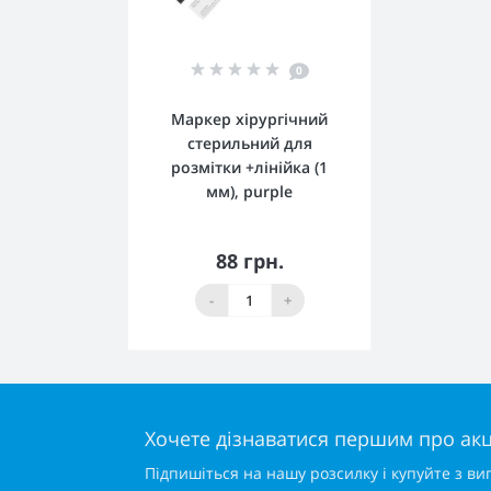
0
Маркер хірургічний
стерильний для
розмітки +лінійка (1
мм), purple
88 грн.
Нет в наличии
-
+
Хочете дізнаватися першим про акці
Підпишіться на нашу розсилку і купуйте з ви