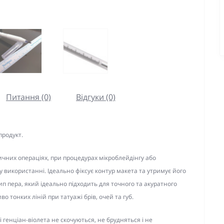
Питання (0)
Відгуки (0)
родукт.
ичних операціях, при процедурах мікроблейдінгу або
 використанні. Ідеально фіксує контур макета та утримує його
тип пера, який ідеально підходить для точного та акуратного
о тонких ліній при татуажі брів, очей та губ
.
 генціан-віолета не скочуються, не брудняться і не