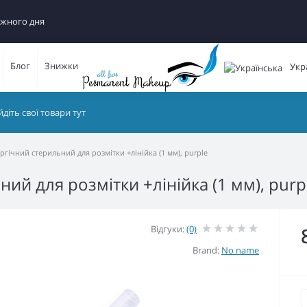
ожного дня
Блог
Знижки
Укр
ргічний стерильний для розмітки +лінійка (1 мм), purple
ий для розмітки +лінійка (1 мм), purp
Відгуки:
(0)
Brand:
No name