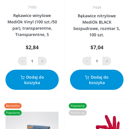
71052
71024
Rękawice winylowe
Rękawice nitrylowe
MediOk Vinyl (100 szt./50
MediOk BLACK
par), transparentne,
bezpudrowe, rozmiar S,
Transparentne, S
100 szt.
$2,84
$7,04
-
+
-
+
Dodaj do
Dodaj do
koszyka
koszyka
Bestseller
Popularny
Popularny
Kończy się