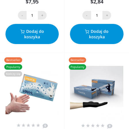
$7,95
$2,84
-
+
-
+
Dodaj do
Dodaj do
koszyka
koszyka
Bestseller
Bestseller
Popularny
Popularny
Kończy się
0
0