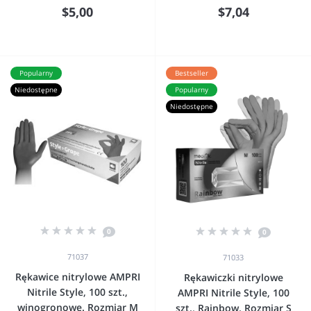
$5,00
$7,04
Popularny
Bestseller
Niedostępne
Popularny
Niedostępne
0
0
71037
71033
Rękawice nitrylowe AMPRI
Rękawiczki nitrylowe
Nitrile Style, 100 szt.,
AMPRI Nitrile Style, 100
winogronowe. Rozmiar M
szt., Rainbow. Rozmiar S