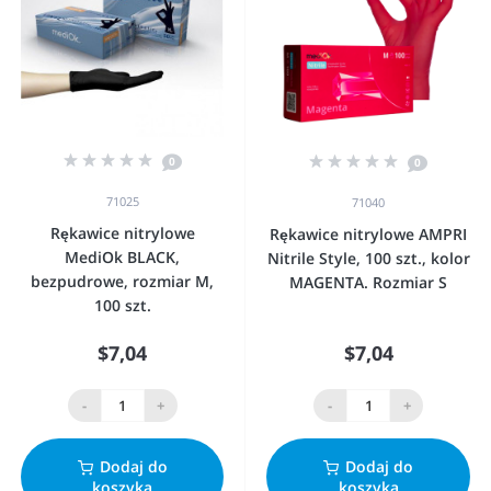
0
0
71025
71040
Rękawice nitrylowe
Rękawice nitrylowe AMPRI
MediOk BLACK,
Nitrile Style, 100 szt., kolor
bezpudrowe, rozmiar M,
MAGENTA. Rozmiar S
100 szt.
$7,04
$7,04
-
+
-
+
Dodaj do
Dodaj do
koszyka
koszyka