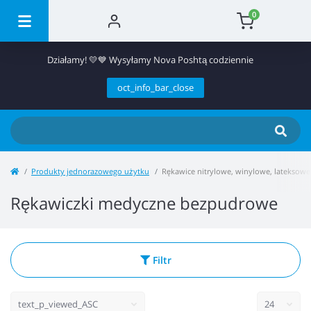
0
Działamy! 💛💙 Wysyłamy Nova Poshtą codziennie
oct_info_bar_close
Produkty jednorazowego użytku
Rękawice nitrylowe, winylowe, lateksowe
Rękawiczki medyczne bezpudrowe
Filtr