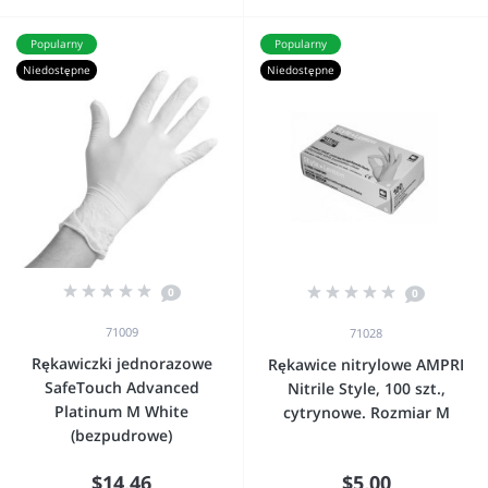
Popularny
Popularny
Niedostępne
Niedostępne
0
0
71009
71028
Rękawiczki jednorazowe
Rękawice nitrylowe AMPRI
SafeTouch Advanced
Nitrile Style, 100 szt.,
Platinum M White
cytrynowe. Rozmiar M
(bezpudrowe)
$14,46
$5,00