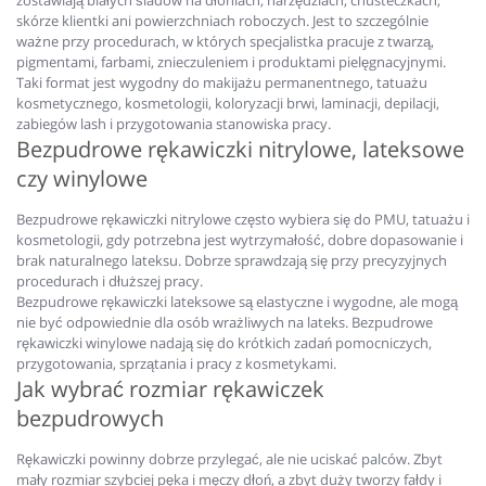
zostawiają białych śladów na dłoniach, narzędziach, chusteczkach,
skórze klientki ani powierzchniach roboczych. Jest to szczególnie
ważne przy procedurach, w których specjalistka pracuje z twarzą,
pigmentami, farbami, znieczuleniem i produktami pielęgnacyjnymi.
Taki format jest wygodny do makijażu permanentnego, tatuażu
kosmetycznego, kosmetologii, koloryzacji brwi, laminacji, depilacji,
zabiegów lash i przygotowania stanowiska pracy.
Bezpudrowe rękawiczki nitrylowe, lateksowe
czy winylowe
Bezpudrowe rękawiczki nitrylowe często wybiera się do PMU, tatuażu i
kosmetologii, gdy potrzebna jest wytrzymałość, dobre dopasowanie i
brak naturalnego lateksu. Dobrze sprawdzają się przy precyzyjnych
procedurach i dłuższej pracy.
Bezpudrowe rękawiczki lateksowe są elastyczne i wygodne, ale mogą
nie być odpowiednie dla osób wrażliwych na lateks. Bezpudrowe
rękawiczki winylowe nadają się do krótkich zadań pomocniczych,
przygotowania, sprzątania i pracy z kosmetykami.
Jak wybrać rozmiar rękawiczek
bezpudrowych
Rękawiczki powinny dobrze przylegać, ale nie uciskać palców. Zbyt
mały rozmiar szybciej pęka i męczy dłoń, a zbyt duży tworzy fałdy i