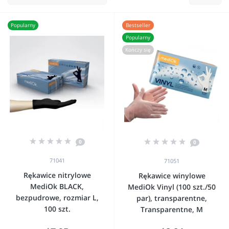
Popularny
Bestseller
Popularny
Kończy się
0
0
71041
71051
Rękawice nitrylowe
Rękawice winylowe
MediOk BLACK,
MediOk Vinyl (100 szt./50
bezpudrowe, rozmiar L,
par), transparentne,
100 szt.
Transparentne, M