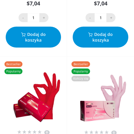
$7,04
$7,04
-
+
-
+
Dodaj do
Dodaj do
koszyka
koszyka
Bestseller
Bestseller
Popularny
Popularny
Kończy się
0
0