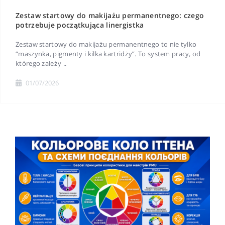
Zestaw startowy do makijażu permanentnego: czego
potrzebuje początkująca linergistka
Zestaw startowy do makijażu permanentnego to nie tylko
“maszynka, pigmenty i kilka kartridży”. To system pracy, od
którego zależy ..
01/07/2026