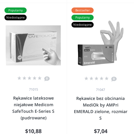
Popularny
Bestseller
Niedostępne
Popularny
Niedostępne
0
0
71015
71047
Rękawice lateksowe
Rękawice bez obcinania
niejałowe Medicom
MediOk by AMPri
SafeTouch E-Series S
EMERALD zielone, rozmiar
(pudrowane)
S
$10,88
$7,04