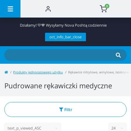
0
Działamy! 💛💙 Wysyłamy Nova Poshtą codziennie
oct_info_bar_close
Produkty jednorazowego użytku
Rękawice nitrylowe, winylowe, lateksowe
Pudrowane rękawiczki medyczne
Filtr