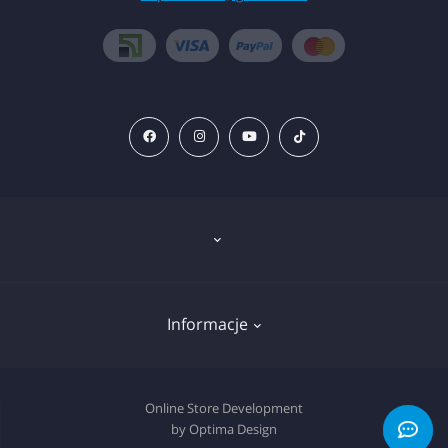
Znieczulenie
Informacje
Sprzęt
Wkłady do tatuażu
Deklaracja plików cookie
Online Store Development
Pigmenty
by Optima Design
Polityka prywatności