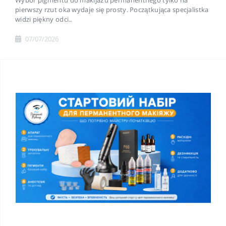
Wybór pigmentu do makijażu permanentnego tylko na
pierwszy rzut oka wydaje się prosty. Początkująca specjalistka
widzi piękny odci..
07/07/2026