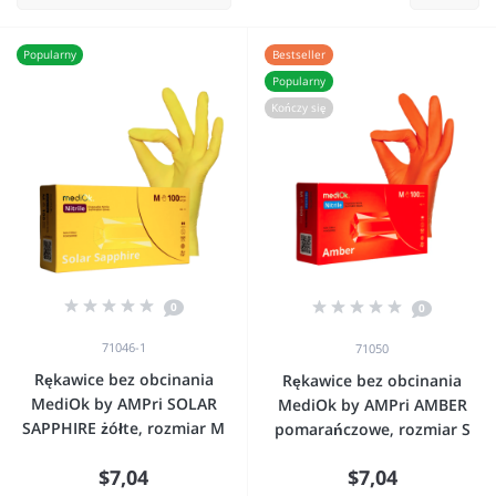
Popularny
Bestseller
Popularny
Kończy się
0
0
71046-1
71050
Rękawice bez obcinania
Rękawice bez obcinania
MediOk by AMPri SOLAR
MediOk by AMPri AMBER
SAPPHIRE żółte, rozmiar M
pomarańczowe, rozmiar S
$7,04
$7,04