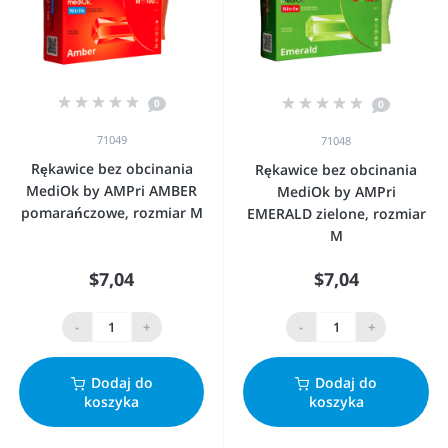
0
0
71049
71048
Rękawice bez obcinania
Rękawice bez obcinania
MediOk by AMPri AMBER
MediOk by AMPri
pomarańczowe, rozmiar M
EMERALD zielone, rozmiar
M
$7,04
$7,04
-
+
-
+
Dodaj do
Dodaj do
koszyka
koszyka