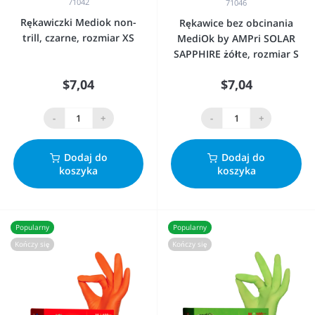
71042
71046
Rękawiczki Mediok non-
Rękawice bez obcinania
trill, czarne, rozmiar XS
MediOk by AMPri SOLAR
SAPPHIRE żółte, rozmiar S
$7,04
$7,04
-
+
-
+
Dodaj do
Dodaj do
koszyka
koszyka
Popularny
Popularny
Kończy się
Kończy się