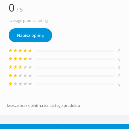
0
/ 5
average product rating
Napisz opinię
0
0
0
0
0
Jeszcze brak opinii na temat tego produktu