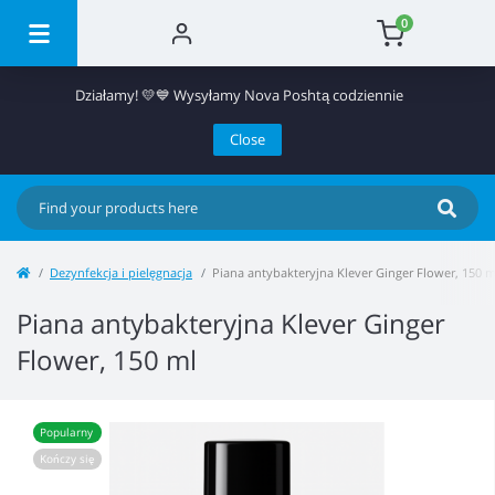
0
Działamy! 💛💙 Wysyłamy Nova Poshtą codziennie
Close
Dezynfekcja i pielęgnacja
Piana antybakteryjna Klever Ginger Flower, 150 m
Piana antybakteryjna Klever Ginger
Flower, 150 ml
Popularny
Kończy się