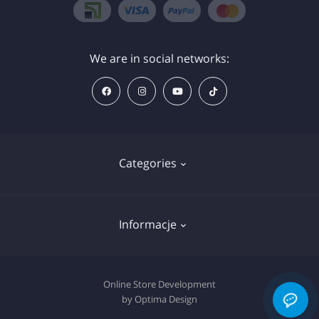
We are in social networks:
Categories
Znieczulenie
Informacje
Sprzęt
Wkłady do tatuażu
Deklaracja plików cookie
Online Store Development
Pigmenty
by Optima Design
Polityka prywatności