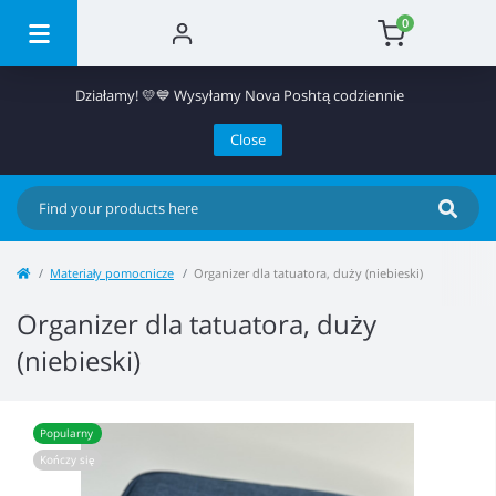
0
Działamy! 💛💙 Wysyłamy Nova Poshtą codziennie
Close
Materiały pomocnicze
Organizer dla tatuatora, duży (niebieski)
Organizer dla tatuatora, duży
(niebieski)
Popularny
Kończy się