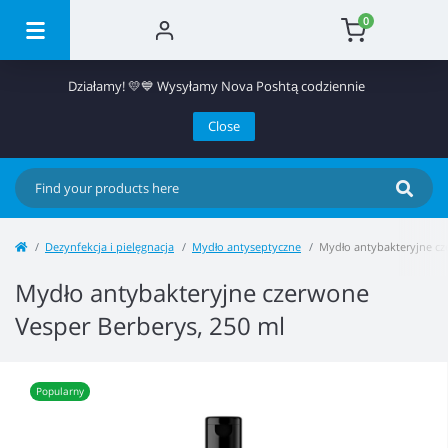
0
Działamy! 💛💙 Wysyłamy Nova Poshtą codziennie
Close
Dezynfekcja i pielęgnacja
Mydło antyseptyczne
Mydło antybakteryjne cz
Mydło antybakteryjne czerwone
Vesper Berberys, 250 ml
Popularny