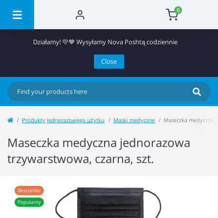
0
Działamy! 💛💙 Wysyłamy Nova Poshtą codziennie
Close
Produkty jednorazowego użytku
Maski medyczne
Maseczka medyczna je
Maseczka medyczna jednorazowa
trzywarstwowa, czarna, szt.
Bestseller
Popularny